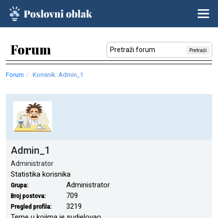
Forum
Pretraži
Forum
Korisnik: Admin_1
Admin_1
Administrator
Statistika korisnika
Administrator
Grupa:
709
Broj postova:
3219
Pregled profila:
Teme u kojima je sudjelovao