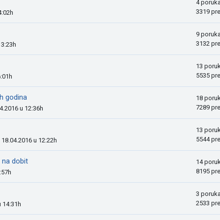
4 poruk
3319 pr
4:02h
9 poruk
3132 pr
13:23h
13 poru
5535 pr
6:01h
ih godina
18 poru
7289 pr
04.2016 u 12:36h
13 poru
5544 pr
, 18.04.2016 u 12:22h
 na dobit
14 poru
8195 pr
:57h
3 poruk
2533 pr
u 14:31h