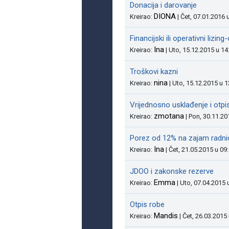
Donacija i darovanje
DIONA
Kreirao:
| Čet, 07.01.2016 
Financijski ili operativni lizin
Ina
Kreirao:
| Uto, 15.12.2015 u 14
Troškovi kazni
nina
Kreirao:
| Uto, 15.12.2015 u 
Vrijednosno usklađenje i otpi
zmotana
Kreirao:
| Pon, 30.11.20
Porez od 12% na zajam radn
Ina
Kreirao:
| Čet, 21.05.2015 u 09
JDOO i zakonske rezerve
Emma
Kreirao:
| Uto, 07.04.2015 
Otpis robe
Mandis
Kreirao:
| Čet, 26.03.2015