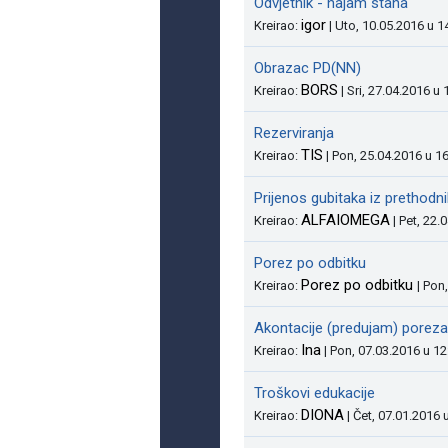
Odvjetnik - najam stana
igor
Kreirao:
| Uto, 10.05.2016 u 1
Obrazac PD(NN)
BORS
Kreirao:
| Sri, 27.04.2016 u 
Rezerviranja
TIS
Kreirao:
| Pon, 25.04.2016 u 1
Prijenos gubitaka iz prethodn
ALFAIOMEGA
Kreirao:
| Pet, 22.
Porez po odbitku
Porez po odbitku
Kreirao:
| Pon
Akontacije (predujam) poreza
Ina
Kreirao:
| Pon, 07.03.2016 u 12
Troškovi edukacije
DIONA
Kreirao:
| Čet, 07.01.2016 