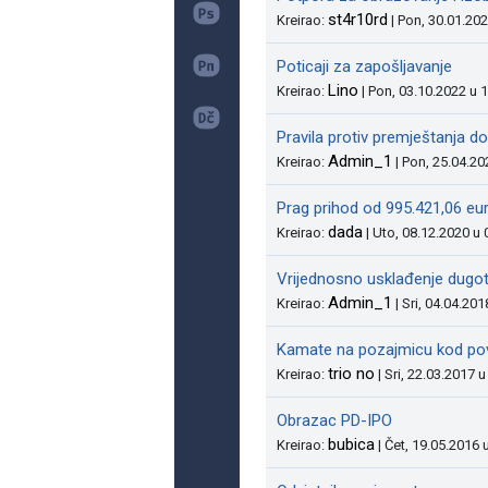
st4r10rd
Kreirao:
| Pon, 30.01.20
Poticaji za zapošljavanje
Lino
Kreirao:
| Pon, 03.10.2022 u 
Pravila protiv premještanja do
Admin_1
Kreirao:
| Pon, 25.04.20
Prag prihod od 995.421,06 eur
dada
Kreirao:
| Uto, 08.12.2020 u 
Vrijednosno usklađenje dugot
Admin_1
Kreirao:
| Sri, 04.04.201
Kamate na pozajmicu kod pov
trio no
Kreirao:
| Sri, 22.03.2017 
Obrazac PD-IPO
bubica
Kreirao:
| Čet, 19.05.2016 