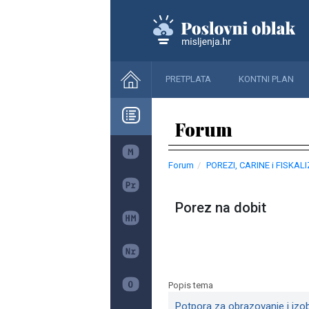
PRETPLATA
KONTNI PLAN
Forum
Forum
POREZI, CARINE i FISKAL
Porez na dobit
Popis tema
Potpora za obrazovanje i izo