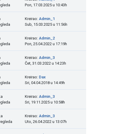
egleda
Pon, 17.03.2025 u 10:43h
a
Kreirao:
Admin_1
egleda
Sub, 15.03.2025 u 11:56h
a
Kreirao:
Admin_2
egleda
Pon, 25.04.2022 u 17:19h
a
Kreirao:
Admin_3
egleda
Čet, 31.03.2022 u 14:23h
a
Kreirao:
Dax
egleda
Sri, 04.04.2018 u 14:49h
ka
Kreirao:
Admin_3
egleda
Sri, 19.11.2025 u 10:58h
ka
Kreirao:
Admin_3
regleda
Uto, 26.04.2022 u 13:07h