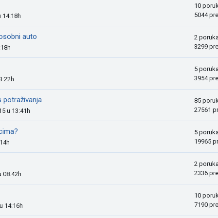
10 poru
5044 pr
u 14:18h
g-osobni auto
2 poruk
3299 pr
:18h
5 poruk
3954 pr
13:22h
s potraživanja
85 poru
27561 p
15 u 13:41h
icima?
5 poruk
19965 p
:14h
2 poruk
2336 pr
u 08:42h
10 poru
7190 pr
 u 14:16h