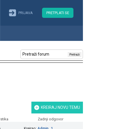
PRIJAVA
PRETPLATI SE
Pretraži
KREIRAJ NOVU TEMU
istika
Zadnji odgovor
a
Kreirao:
Admin_1