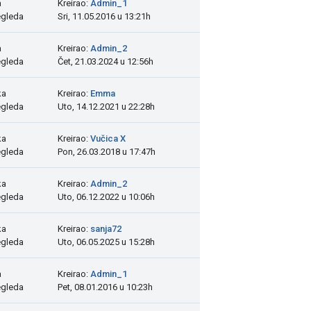
a
Kreirao:
Admin_1
egleda
Sri, 11.05.2016 u 13:21h
a
Kreirao:
Admin_2
egleda
Čet, 21.03.2024 u 12:56h
ka
Kreirao:
Emma
egleda
Uto, 14.12.2021 u 22:28h
ka
Kreirao:
Vučica X
egleda
Pon, 26.03.2018 u 17:47h
ka
Kreirao:
Admin_2
egleda
Uto, 06.12.2022 u 10:06h
ka
Kreirao:
sanja72
egleda
Uto, 06.05.2025 u 15:28h
a
Kreirao:
Admin_1
egleda
Pet, 08.01.2016 u 10:23h