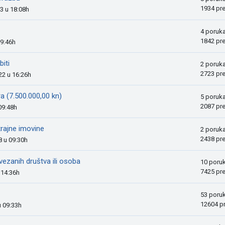
1934 pr
23 u 18:08h
4 poruk
1842 pr
19:46h
biti
2 poruk
2723 pr
22 u 16:26h
a (7.500.000,00 kn)
5 poruk
2087 pr
09:48h
rajne imovine
2 poruk
2438 pr
8 u 09:30h
ezanih društva ili osoba
10 poru
7425 pr
u 14:36h
53 poru
12604 p
u 09:33h