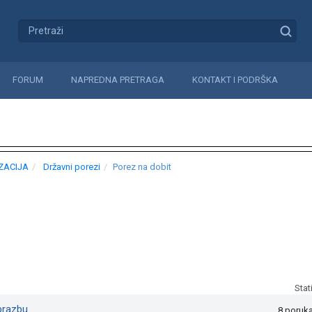
FORUM
NAPREDNA PRETRAGA
KONTAKT I PODRŠKA
IZACIJA
Državni porezi
Porez na dobit
Stat
brazbu
8 poruk