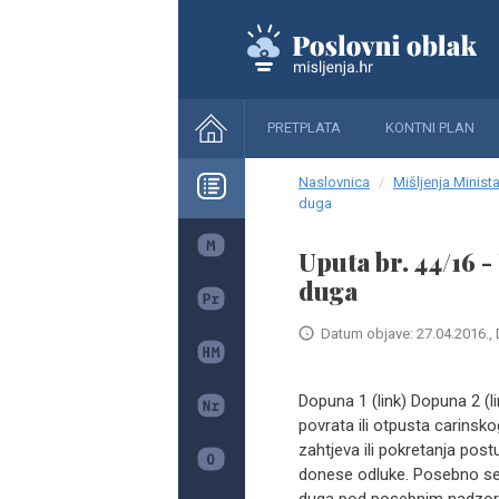
PRETPLATA
KONTNI PLAN
Naslovnica
Mišljenja Minista
duga
Uputa br. 44/16 
duga
Datum objave: 27.04.2016., 
Dopuna 1 (link) Dopuna 2 (
povrata ili otpusta carinsk
zahtjeva ili pokretanja pos
donese odluke. Posebno se 