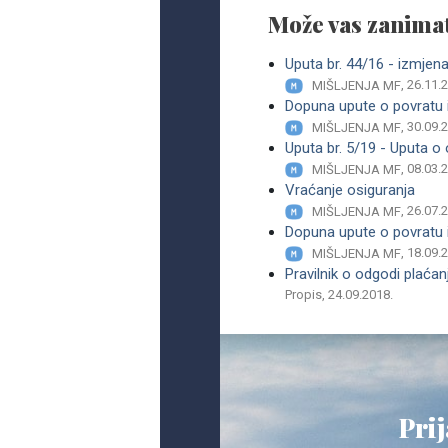
Može vas zanimat
Uputa br. 44/16 - izmjen
, 26.11.
MIŠLJENJA MF
Dopuna upute o povratu i
, 30.09.
MIŠLJENJA MF
Uputa br. 5/19 - Uputa o
, 08.03.
MIŠLJENJA MF
Vraćanje osiguranja
, 26.07.
MIŠLJENJA MF
Dopuna upute o povratu i
, 18.09.
MIŠLJENJA MF
Pravilnik o odgodi plaća
Propis, 24.09.2018.
Prij