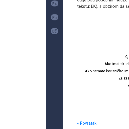
duga pod posebnim nadzoro
tekstu: EK), s obzirom da se
Cj
Ako imate kori
Ako nemate korisničko ime i 
Za zas
« Povratak