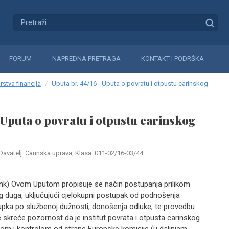
FORUM
NAPREDNA PRETRAGA
KONTAKT I PODRŠKA
rstva financija
Uputa br. 44/16 - Uputa o povratu i otpustu carinskog
- Uputa o povratu i otpustu carinskog
Davatelj: Carinska uprava, Klasa: 011-02/16-03/44
link) Ovom Uputom propisuje se način postupanja prilikom
og duga, uključujući cjelokupni postupak od podnošenja
tupka po službenoj dužnosti, donošenja odluke, te provedbu
skreće pozornost da je institut povrata i otpusta carinskog