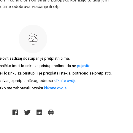
m i kontrolom od strane Europske komisije (u daljnjem
 time odobrava vraćanje ili otp..
elovit sadržaj dostupan je pretplatnicima.
sničko ime i lozinku za pristup molimo da se
prijavite
.
lozinku za pristup ili je pretplata istekla, potrebno se pretplatiti.
nivanje pretplatničkog odnosa
kliknite ovdje
.
Ako ste zaboravili lozinku
kliknite ovdje
.