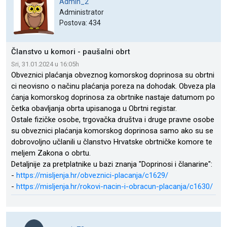
Admin_2
Administrator
Postova: 434
Članstvo u komori - paušalni obrt
Sri, 31.01.2024 u 16:05h
Obveznici plaćanja obveznog komorskog doprinosa su obrtni
ci neovisno o načinu plaćanja poreza na dohodak. Obveza pla
ćanja komorskog doprinosa za obrtnike nastaje datumom po
četka obavljanja obrta upisanoga u Obrtni registar.
Ostale fizičke osobe, trgovačka društva i druge pravne osobe
su obveznici plaćanja komorskog doprinosa samo ako su se
dobrovoljno učlanili u članstvo Hrvatske obrtničke komore te
meljem Zakona o obrtu.
Detaljnije za pretplatnike u bazi znanja "Doprinosi i članarine":
-
https://misljenja.hr/obveznici-placanja/c1629/
-
https://misljenja.hr/rokovi-nacin-i-obracun-placanja/c1630/