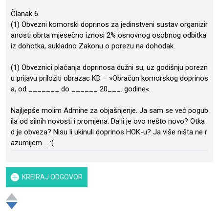
Članak 6.
(1) Obvezni komorski doprinos za jedinstveni sustav organizir
anosti obrta mjesečno iznosi 2% osnovnog osobnog odbitka
iz dohotka, sukladno Zakonu o porezu na dohodak.
(1) Obveznici plaćanja doprinosa dužni su, uz godišnju porezn
u prijavu priložiti obrazac KD – »Obračun komorskog doprinos
a, od _______ do ______ 20___. godine«.
Najljepše molim Admine za objašnjenje. Ja sam se već pogub
ila od silnih novosti i promjena. Da li je ovo nešto novo? Otka
d je obveza? Nisu li ukinuli doprinos HOK-u? Ja više ništa ne r
azumijem.... :(
KREIRAJ ODGOVOR