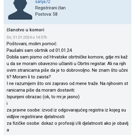
sanja72
Registrirani član
Postova: 58
članstvo u komori
Sri, 31.01.2024 u 14:57h
Poštovani, molim pomoć:
Paušalni sam obrtnik od 01.01.24.
Dobila sam pismo od Hrvatske obrtničke komore, gdje mi kaž
u da se moram obavezno učlaniti u Obrtni registar. Ali na njih
ovim stranicama piše da je to dobrovoljno. Ne znam što učini
ti? Moram li to zaista?
I ne razumijem što oni zapravo od mene traže. Na njihovim st
ranicama piše da moram dostaviti:
Ispunjeni obrazac (ok, to mi je jasno)
i
za pravne osobe: izvod iz odgovarajućeg registra iz kojeg su
vidljive registrirane djelatnosti
za fizičke osobe: dokaz o profesiji i/ili djelatnosti ako je obavlj
a