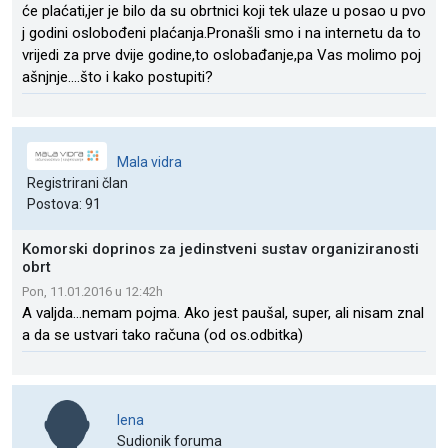
će plaćati,jer je bilo da su obrtnici koji tek ulaze u posao u pvo
j godini oslobođeni plaćanja.Pronašli smo i na internetu da to
vrijedi za prve dvije godine,to oslobađanje,pa Vas molimo poj
ašnjnje....što i kako postupiti?
Mala vidra
Registrirani član
Postova: 91
Komorski doprinos za jedinstveni sustav organiziranosti
obrt
Pon, 11.01.2016 u 12:42h
A valjda...nemam pojma. Ako jest paušal, super, ali nisam znal
a da se ustvari tako računa (od os.odbitka)
lena
Sudionik foruma