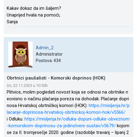
Kakav dokaz da im šaljem?
Unaprijed hvala na pomoći,
Sanja
Admin_2
Administrator
Postova: 434
Obrtnici paušalisti - Komorski doprinos (HOK)
Sri, 22.11.2023 u 10:50h
Plitvice, molim pogledati novost koja se odnosi na obrtnike n
eovisno o načinu plaćanja poreza na dohodak: Plaćanje dopri
nosa Hrvatskoj obrtničkoj komori (HOK):
https://misljenja.hr/p
lacanje-doprinosa-hrvatskoj-obrtnickoj-komori-hok/v5566/
i Odluku:
https://misljenja.hr/odluka-dopuni-odluke-obveznom
-komorskom-doprinosu-za-jedinstveni-sustav/v5679/
kojom
se za II. tromjesečje 2020. godine (razdoblje travanj – lipanj 2