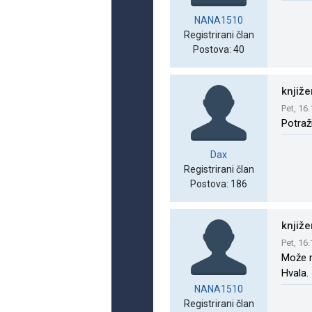
NANA1510
Registrirani član
Postova: 40
knjiž
Pet, 16
Potraž
Dax
Registrirani član
Postova: 186
knjiž
Pet, 16
Može m
Hvala.
NANA1510
Registrirani član