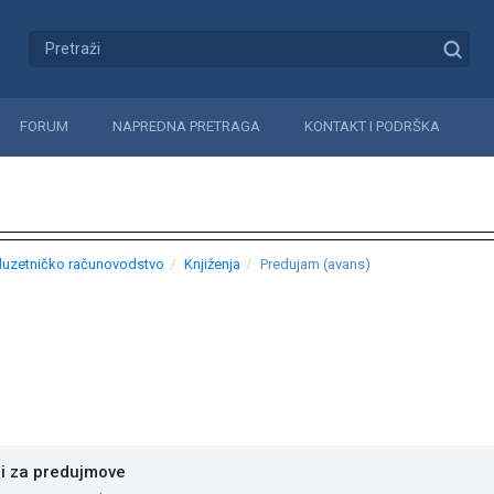
FORUM
NAPREDNA PRETRAGA
KONTAKT I PODRŠKA
uzetničko računovodstvo
Knjiženja
Predujam (avans)
i za predujmove