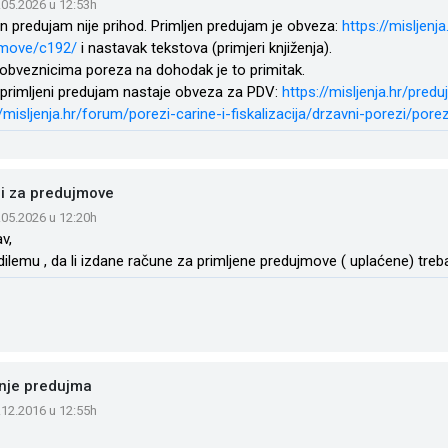
.05.2026 u 12:53h
en predujam nije prihod. Primljen predujam je obveza:
https://misljenj
jmove/c192/
i nastavak tekstova (primjeri knjiženja).
bveznicima poreza na dohodak je to primitak.
 primljeni predujam nastaje obveza za PDV:
https://misljenja.hr/pred
//misljenja.hr/forum/porezi-carine-i-fiskalizacija/drzavni-porezi/p
i za predujmove
.05.2026 u 12:20h
v,
ilemu , da li izdane račune za primljene predujmove ( uplaćene) treba k
enje predujma
.12.2016 u 12:55h