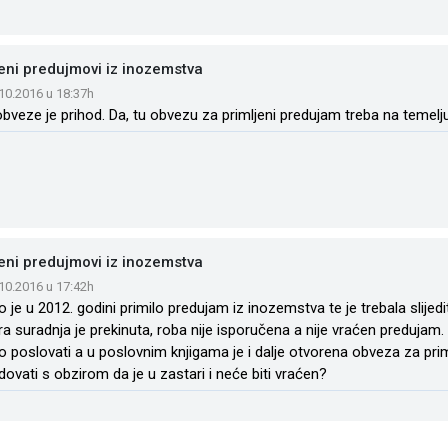
eni predujmovi iz inozemstva
.10.2016 u 18:37h
obveze je prihod. Da, tu obvezu za primljeni predujam treba na temelj
eni predujmovi iz inozemstva
.10.2016 u 17:42h
o je u 2012. godini primilo predujam iz inozemstva te je trebala slije
ra suradnja je prekinuta, roba nije isporučena a nije vraćen preduja
o poslovati a u poslovnim knjigama je i dalje otvorena obveza za pri
dovati s obzirom da je u zastari i neće biti vraćen?