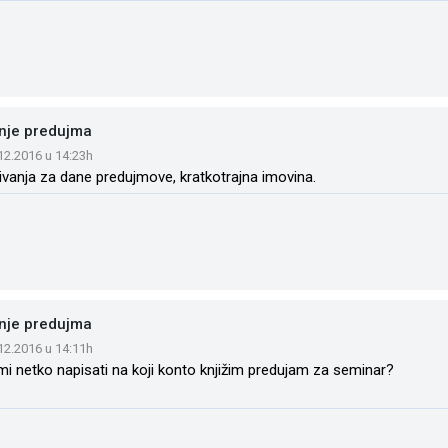
enje predujma
.12.2016 u 14:23h
ivanja za dane predujmove, kratkotrajna imovina.
enje predujma
.12.2016 u 14:11h
i netko napisati na koji konto knjižim predujam za seminar?