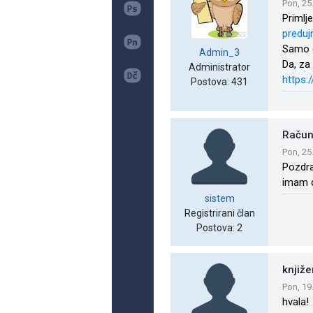
Pon, 25
Primlj
predu
Samo o
Admin_3
Da, za
Administrator
https:
Postova: 431
Račun
Pon, 25
Pozdra
imam d
sistem
Registrirani član
Postova: 2
knjiž
Pon, 19
hvala!