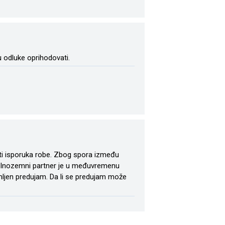
u odluke oprihodovati.
diti isporuka robe. Zbog spora između
m. Inozemni partner je u međuvremenu
mljen predujam. Da li se predujam može