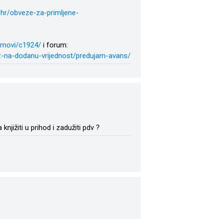
a.hr/obveze-za-primljene-
ujmovi/c1924/
i forum:
orez-na-dodanu-vrijednost/predujam-avans/
njižiti u prihod i zadužiti pdv ?