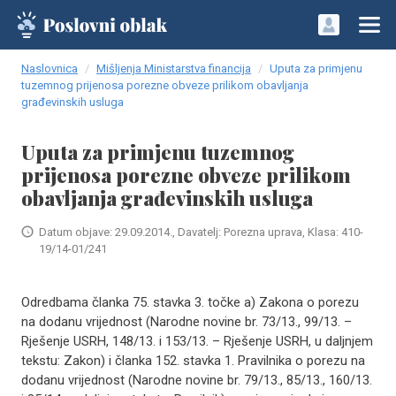
Naslovnica
Mišljenja Ministarstva financija
Uputa za primjenu
tuzemnog prijenosa porezne obveze prilikom obavljanja
građevinskih usluga
Uputa za primjenu tuzemnog
prijenosa porezne obveze prilikom
obavljanja građevinskih usluga
Datum objave: 29.09.2014., Davatelj: Porezna uprava, Klasa: 410-
19/14-01/241
Odredbama članka 75. stavka 3. točke a) Zakona o porezu
na dodanu vrijednost (Narodne novine br. 73/13., 99/13. –
Rješenje USRH, 148/13. i 153/13. – Rješenje USRH, u daljnjem
tekstu: Zakon) i članka 152. stavka 1. Pravilnika o porezu na
dodanu vrijednost (Narodne novine br. 79/13., 85/13., 160/13.