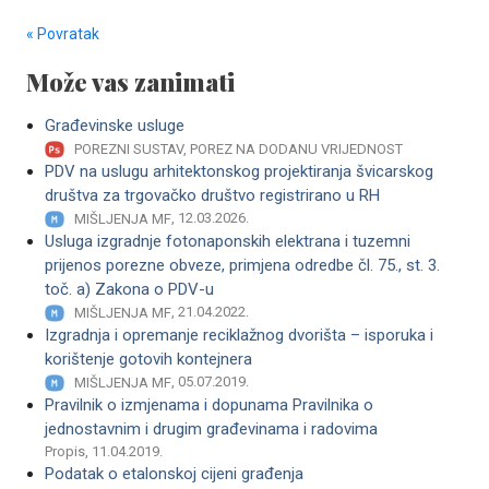
« Povratak
Može vas zanimati
Građevinske usluge
POREZNI SUSTAV, POREZ NA DODANU VRIJEDNOST
PDV na uslugu arhitektonskog projektiranja švicarskog
društva za trgovačko društvo registrirano u RH
, 12.03.2026.
MIŠLJENJA MF
Usluga izgradnje fotonaponskih elektrana i tuzemni
prijenos porezne obveze, primjena odredbe čl. 75., st. 3.
toč. a) Zakona o PDV-u
, 21.04.2022.
MIŠLJENJA MF
Izgradnja i opremanje reciklažnog dvorišta – isporuka i
korištenje gotovih kontejnera
, 05.07.2019.
MIŠLJENJA MF
Pravilnik o izmjenama i dopunama Pravilnika o
jednostavnim i drugim građevinama i radovima
Propis, 11.04.2019.
Podatak o etalonskoj cijeni građenja