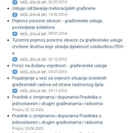
, 02.07.2014.
MIŠLJENJA MF
Usluge održavanja melioracijskih građevina
, 14.02.2014.
MIŠLJENJA MF
Prijenos porezne obveze - građevinske usluge,
postavljanje kolektora
, 09.01.2014.
MIŠLJENJA MF
Tuzemni prijenos porezne obveze za građevinske usluge
izvršene društvu koje obavlja djelatnost oslobođenu PDV-
a
, 02.12.2013.
MIŠLJENJA MF
Porez na dodanu vrijednost - građevinske usluge
, 29.07.2013.
MIŠLJENJA MF
Pojašnjenje u vezi sa ovjerom situacija izvedenih
građevinskih radova od strane nadzornog tijela
, 29.11.2010.
MIŠLJENJA MF
Pravilnik o izmjenama i dopunama Pravilnika o
jednostavnim i drugim građevinama i radovima
Propis, 22.12.2023.
Pravilnik o izmjenama i dopunama Pravilnika o
jednostavnim i drugim građevinama i radovima
Propis, 29.06.2022.