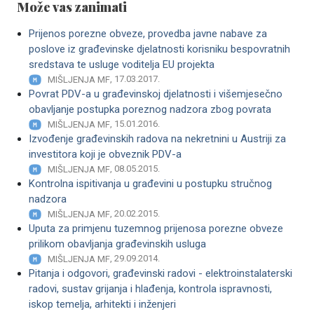
Može vas zanimati
Prijenos porezne obveze, provedba javne nabave za
poslove iz građevinske djelatnosti korisniku bespovratnih
sredstava te usluge voditelja EU projekta
, 17.03.2017.
MIŠLJENJA MF
Povrat PDV-a u građevinskoj djelatnosti i višemjesečno
obavljanje postupka poreznog nadzora zbog povrata
, 15.01.2016.
MIŠLJENJA MF
Izvođenje građevinskih radova na nekretnini u Austriji za
investitora koji je obveznik PDV-a
, 08.05.2015.
MIŠLJENJA MF
Kontrolna ispitivanja u građevini u postupku stručnog
nadzora
, 20.02.2015.
MIŠLJENJA MF
Uputa za primjenu tuzemnog prijenosa porezne obveze
prilikom obavljanja građevinskih usluga
, 29.09.2014.
MIŠLJENJA MF
Pitanja i odgovori, građevinski radovi - elektroinstalaterski
radovi, sustav grijanja i hlađenja, kontrola ispravnosti,
iskop temelja, arhitekti i inženjeri