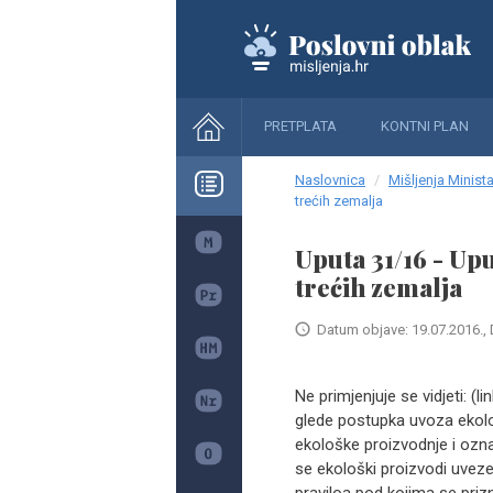
PRETPLATA
KONTNI PLAN
Naslovnica
Mišljenja Minista
trećih zemalja
Uputa 31/16 - Up
trećih zemalja
Datum objave: 19.07.2016., 
Ne primjenjuje se vidjeti: 
glede postupka uvoza ekolo
ekološke proizvodnje i ozn
se ekološki proizvodi uvezen