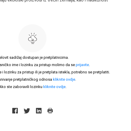
aju ekološki proizvodi iz trećih zemalja, kao i nadležnost
elovit sadržaj dostupan je pretplatnicima.
sničko ime i lozinku za pristup molimo da se
prijavite
.
lozinku za pristup ili je pretplata istekla, potrebno se pretplatiti.
nivanje pretplatničkog odnosa
kliknite ovdje
.
Ako ste zaboravili lozinku
kliknite ovdje
.