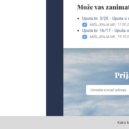
Može vas zanimat
Uputa br. 3/20 - Uputa o
, 17.02.
MIŠLJENJA MF
Uputa br. 16/17 - Uputa 
, 19.10.
MIŠLJENJA MF
Prij
Kako b