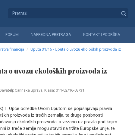
FORUM
NAPREDNA PRETRAGA
KONTAKT I PODRŠKA
rstva financija
Uputa 31/16 - Uputa o uvozu ekoloških proizvoda iz
uta o uvozu ekoloških proizvoda iz
Davatelj: Carinska uprava, Klasa: 011-02/16-03/31
(link) 1. Opće odredbe Ovom Uputom se pojašnjavaju pravila
ških proizvoda iz trećih zemalja, te druge posbnosti
ačavanja ekoloških proizvoda, a vezano uz pravila pod kojim
ni iz treće zemlje mogu staviti na tržite Europske unije, te