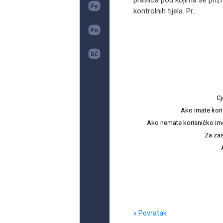
praviloa pod kojima se prizn
kontrolnih tijela. Pr..
Cj
Ako imate kori
Ako nemate korisničko ime i 
Za zas
« Povratak