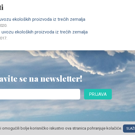
i
 uvozu ekoloških proizvoda iz trećih zemalja
2020.
o uvozu ekoloških proizvoda iz trećih zemalja
2017.
avite se na newsletter!
PRIJAVA
i omogućili bolje korisničko iskustvo ova stranica pohranjuje kolačiće.
SLAŽ
© POSLOVNI OBLAK Sva prava pridržana