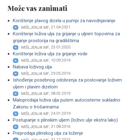
Može vas zanimati
Korištenje plavog dizela u pumpi za navodnjavanje
, 21.04.2021.
MIŠLJENJA MF
Korištenje loživa ulja za grijanje u uljnim topo­vima za
grijanje prostorija na gradilištima
, 23.01.2020.
MIŠLJENJA MF
Korištenje loživa ulja za grijanje vode
, 10.09.2019.
MIŠLJENJA MF
Nabava loživog ulja
, 29.05.2019.
MIŠLJENJA MF
Ishođenje posebnog odobrenja za poslovanje loživim
uljem i plavim dizelom
, 08.02.2019.
MIŠLJENJA MF
Maloprodaja loživa ulja putem autocisterne sukladno
Zakonu o trošarinama
, 24.01.2019.
MIŠLJENJA MF
Postupanje s plinskim uljem (loživo ulje ekstra lako)
, 31.08.2016.
MIŠLJENJA MF
Preprodaja plinskog ulja za loženje
, 31.12.2015.