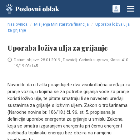
Naslovnica
Mišljenja Ministarstva financija
Uporaba loživa ulja
za grijanje
Uporaba loživa ulja za grijanje
Datum objave: 28.01.2019., Davatelj: Carinska uprava, Klasa: 410-
19/19-03/145
Navodite da u tvrtki posjedujete dva visokotlačna uređaja za
pranje vozila, u kojima se za potrebe grijanja vode za pranje
koristi loživo ulje, te pitate smatraju li se navedeni uređaji
sustavima za grijanje s loživim uljem. Zakon o trošarinama
(Narodne novine br. 106/18.) čl. 96. st. 5. propisana je
definicija uporabe energenta za grijanje u smislu Zakona,
koja se smatra izgaranjem energenta pri čemu energent
oslobađa toplinsku energiju bez obzira na namjenu
korištenja te ..