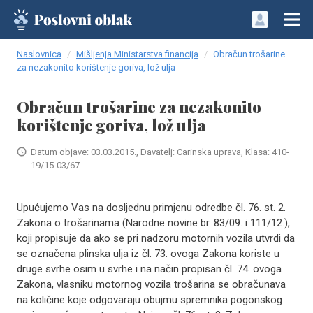
Naslovnica
Mišljenja Ministarstva financija
Obračun trošarine
za nezakonito korištenje goriva, lož ulja
Obračun trošarine za nezakonito
korištenje goriva, lož ulja
Datum objave: 03.03.2015., Davatelj: Carinska uprava, Klasa: 410-
19/15-03/67
Upućujemo Vas na dosljednu primjenu odredbe čl. 76. st. 2.
Zakona o trošarinama (Narodne novine br. 83/09. i 111/12.),
koji propisuje da ako se pri nadzoru motornih vozila utvrdi da
se označena plinska ulja iz čl. 73. ovoga Zakona koriste u
druge svrhe osim u svrhe i na način propisan čl. 74. ovoga
Zakona, vlasniku motornog vozila trošarina se obračunava
na količine koje odgovaraju obujmu spremnika pogonskog