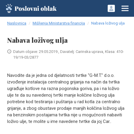
Naslovnica
Mišljenja Ministarstva financija
Nabava loživog ulja
Nabava loživog ulja
Datum objave: 29.05.2019., Davatelj: Carinska uprava, Klasa: 410-
19/19-03/2877
Navodite da je jedna od djelatnosti tvrtke "G-M.T." d.o.o.
izvođenje instalacija centralnog grijanja na način da tvrtka
ugrađuje kotlove na razna pogonska goriva, pa i na loživo
ulje te da su navedenoj tvrtki manje količine loživog ulja
potrebne kod testiranja i puštanja u rad kotla za centralno
grijanje, a zbog obustave prodaje manjih količina loživog ulja
na benzinskim postajama tvrtka nije u mogućnosti nabaviti
loživo ulje, te molite u ime navedene tvrtke da joj Car..