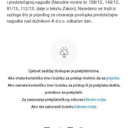
i predstečajnoj nagodbi (Narodne novine br. 108/12., 144/12.,
81/13., 112/13.; dalje u tekstu Zakon). Navedeno se traži iz
razloga što je prijedlog za otvaranje postupka predstečajne
nagodbe nad dužnikom A d.o.o. odbačen dan..
Cjelovit sadržaj dostupan je pretplatnicima.
Ako imate korisničko ime i lozinku za pristup molimo da se
prijavite
.
Ako nemate korisničko ime i lozinku za pristup ili je pretplata istekla,
potrebno se pretplatiti.
Za zasnivanje pretplatničkog odnosa
kliknite ovdje
.
Ako ste zaboravili lozinku
kliknite ovdje
.