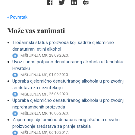
« Povratak
Može vas zanimati
Trošarinski status proizvoda koji sadrže djelomično
denaturirani etilni alkohol
, 28.09.2020.
MIŠLJENJA MF
Uvoz i unos potpuno denaturiranog alkohola u Republiku
Hrvatsku
, 01.09.2020.
MIŠLJENJA MF
Uporaba djelomično denaturiranog alkohola u proizvodnji
sredstava za dezinfekciju
, 25.06.2020.
MIŠLJENJA MF
Uporaba djelomično denaturiranog alkohola u proizvodnji
neprehrambenih proizvoda
, 16.06.2020.
MIŠLJENJA MF
Zaprimanje djelomično denaturiranog alkohola u svrhu
proizvodnje sredstava za pranje stakala
, 06.10.2017.
MIŠLJENJA MF