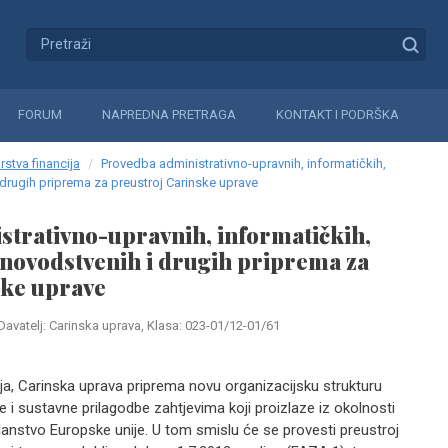
FORUM
NAPREDNA PRETRAGA
KONTAKT I PODRŠKA
rstva financija
Provedba administrativno-upravnih, informatičkih,
 drugih priprema za preustroj Carinske uprave
trativno-upravnih, informatičkih,
novodstvenih i drugih priprema za
ske uprave
Davatelj: Carinska uprava, Klasa: 023-01/12-01/61
ija, Carinska uprava priprema novu organizacijsku strukturu
te i sustavne prilagodbe zahtjevima koji proizlaze iz okolnosti
anstvo Europske unije. U tom smislu će se provesti preustroj