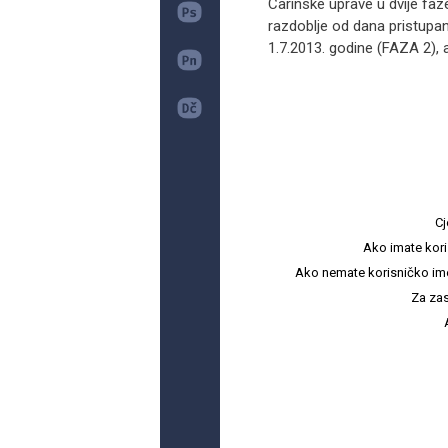
Carinske uprave u dvije faze
razdoblje od dana pristupa
1.7.2013. godine (FAZA 2), a
Cj
Ako imate kori
Ako nemate korisničko ime i 
Za zas