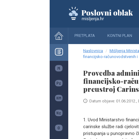
PRETPLATA
KONTNI PLAN
Naslovnica
Mišljenja Minista
financijsko-računovodstvenih i
Provedba adminis
financijsko-raču
preustroj Carin
Datum objave: 01.06.2012., 
1. Uvod Ministarstvo financ
carinske službe radi cjelovi
pristupanja u punopravno čl