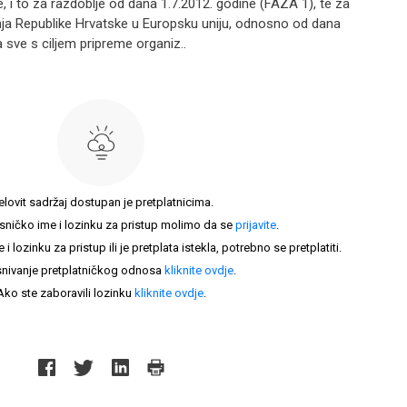
, i to za razdoblje od dana 1.7.2012. godine (FAZA 1), te za
nja Republike Hrvatske u Europsku uniju, odnosno od dana
 sve s ciljem pripreme organiz..
elovit sadržaj dostupan je pretplatnicima.
sničko ime i lozinku za pristup molimo da se
prijavite
.
lozinku za pristup ili je pretplata istekla, potrebno se pretplatiti.
nivanje pretplatničkog odnosa
kliknite ovdje
.
Ako ste zaboravili lozinku
kliknite ovdje
.