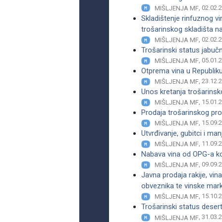
, 02.02.
MIŠLJENJA MF
Skladištenje rinfuznog vin
trošarinskog skladišta na
, 02.02.
MIŠLJENJA MF
Trošarinski status jabuč
, 05.01.
MIŠLJENJA MF
Otprema vina u Republiku
, 23.12.
MIŠLJENJA MF
Unos kretanja trošarinsk
, 15.01.
MIŠLJENJA MF
Prodaja trošarinskog pro
, 15.09.
MIŠLJENJA MF
Utvrđivanje, gubitci i ma
, 11.09.
MIŠLJENJA MF
Nabava vina od OPG-a koj
, 09.09.
MIŠLJENJA MF
Javna prodaja rakije, vina
obveznika te vinske mar
, 15.10.
MIŠLJENJA MF
Trošarinski status deser
, 31.03.
MIŠLJENJA MF