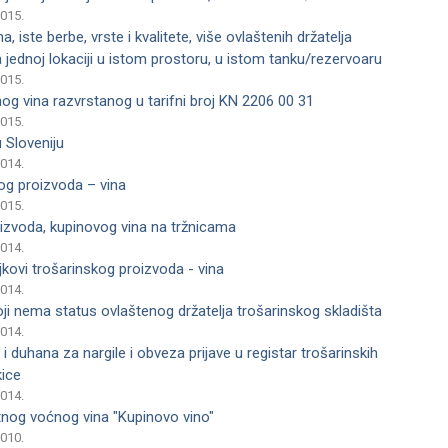
2015.
a, iste berbe, vrste i kvalitete, više ovlaštenih držatelja
 jednoj lokaciji u istom prostoru, u istom tanku/rezervoaru
2015.
nog vina razvrstanog u tarifni broj KN 2206 00 31
2015.
 Sloveniju
2014.
og proizvoda – vina
2015.
izvoda, kupinovog vina na tržnicama
2014.
njkovi trošarinskog proizvoda - vina
2014.
i nema status ovlaštenog držatelja trošarinskog skladišta
2014.
 i duhana za nargile i obveza prijave u registar trošarinskih
kice
2014.
tnog voćnog vina "Kupinovo vino"
2010.