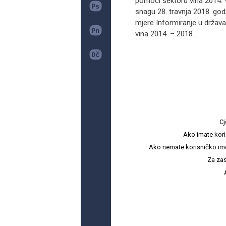
pomoći sektoru vina 2014. –
snagu 28. travnja 2018. god
mjere Informiranje u drža
vina 2014. – 2018...
Cj
Ako imate kori
Ako nemate korisničko ime i 
Za zas