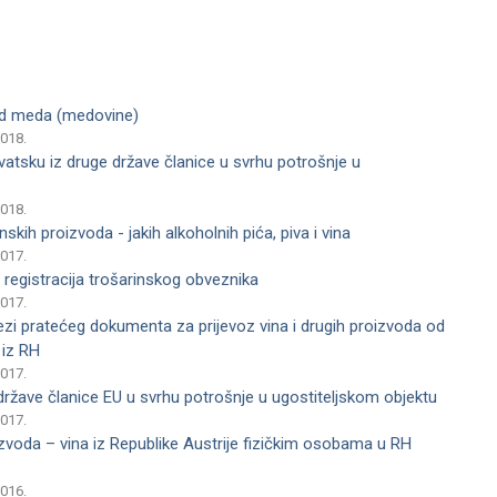
 od meda (medovine)
2018.
vatsku iz druge države članice u svrhu potrošnje u
2018.
nskih proizvoda - jakih alkoholnih pića, piva i vina
2017.
 registracija trošarinskog obveznika
2017.
zi pratećeg dokumenta za prijevoz vina i drugih proizvoda od
 iz RH
2017.
države članice EU u svrhu potrošnje u ugostiteljskom objektu
2017.
izvoda – vina iz Republike Austrije fizičkim osobama u RH
2016.