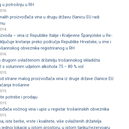
og u potrošnju u RH
2016.
alih proizvođača vina u drugu državu članicu EU radi
jmu
2014.
voda – vina iz Re­publike Italije i Kraljevine Španjolske u Re­
 uključuje kretanje preko područja Republike Hrvatske, u ime i
ošarinskog obvezni­ka registriranog u RH
2016.
drugom ovlaštenom držatelju trošarinskog skladišta
ohol s volumnim udjelom alkohola 75 – 80 % vol
2015.
od strane malog proizvođača vina iz druge države članice EU
aćanja trošarine
2015.
ite potrebe i prodaju
2015.
vođača voćnog vina i upis u registar trošarinskih obveznika
2015.
a, iste berbe, vrste i kvalitete, više ovlaštenih držatelja
 jednoj lokaciji u istom prostoru, u istom tanku/rezervoaru