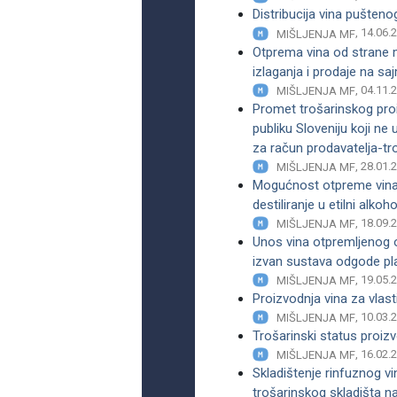
Distribucija vina pušten
, 14.06.
MIŠLJENJA MF
Otprema vina od strane m
izlaganja i prodaje na sa
, 04.11.
MIŠLJENJA MF
Promet trošarinskog proiz
publiku Sloveniju koji ne
za račun prodavatelja-tr
, 28.01.
MIŠLJENJA MF
Mogućnost otpreme vina 
destiliranje u etilni alk
, 18.09.
MIŠLJENJA MF
Unos vina otpremljenog 
izvan sustava odgode pl
, 19.05.
MIŠLJENJA MF
Proizvodnja vina za vlast
, 10.03.
MIŠLJENJA MF
Trošarinski status proiz
, 16.02.
MIŠLJENJA MF
Skladištenje rinfuznog vin
trošarinskog skladišta na