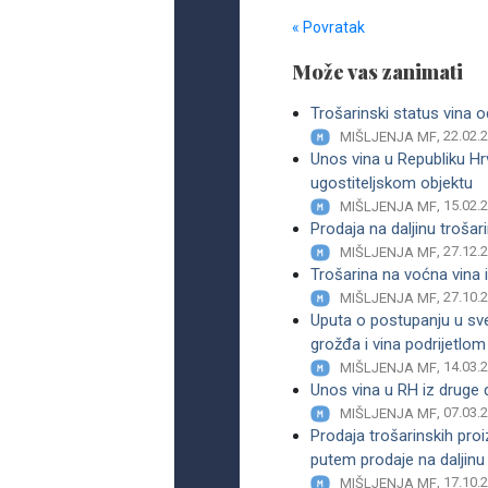
« Povratak
Može vas zanimati
Trošarinski status vina
, 22.02.
MIŠLJENJA MF
Unos vina u Republiku Hr
ugostiteljskom objektu
, 15.02.
MIŠLJENJA MF
Prodaja na daljinu trošari
, 27.12.
MIŠLJENJA MF
Trošarina na voćna vina i
, 27.10.
MIŠLJENJA MF
Uputa o postupanju u sve
grožđa i vina podrijetlom
, 14.03.
MIŠLJENJA MF
Unos vina u RH iz druge 
, 07.03.
MIŠLJENJA MF
Prodaja trošarinskih pro
putem prodaje na daljinu
, 17.10.
MIŠLJENJA MF