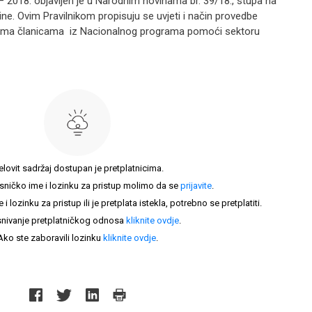
 2018. objavljen je u Narodnim novinama br. 39/18., stupa na
ine. Ovim Pravilnikom propisuju se uvjeti i način provedbe
vama članicama iz Nacionalnog programa pomoći sektoru
elovit sadržaj dostupan je pretplatnicima.
sničko ime i lozinku za pristup molimo da se
prijavite
.
lozinku za pristup ili je pretplata istekla, potrebno se pretplatiti.
nivanje pretplatničkog odnosa
kliknite ovdje
.
Ako ste zaboravili lozinku
kliknite ovdje
.