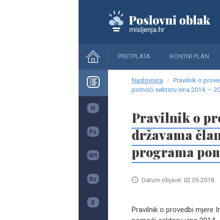
PRETPLATA
KONTNI PLAN
Naslovnica
Pravilnik o pro
pomoći sektoru vina 2014. – 20
Pravilnik o p
državama član
programa pomo
Datum objave: 02.05.2018.
Pravilnik o provedbi mjere