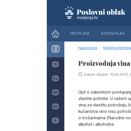
PRETPLATA
KONTNI PLAN
Naslovnica
Mišljenja Minista
Proizvodnja vina 
Datum objave: 10.03.2015., 
Upit o zakonitom postupanju
vlastite potrebe. U vašem up
vina za vlastitu potrošnju, 
kućanstva vino nisu potroši
o trošarinama (Narodne novi
alkohol i alkoholna ..