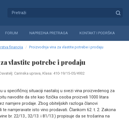
FORUM
NAPREDNA PRETRAGA
KONTAKT I PODRŠKA
rstva financija
Proizvodnja vina za vlastite potrebe i prodaju
za vlastite potrebe i prodaju
Davatelj: Carinska uprava, Klasa: 410-19/15-05/4932
 u specifičnoj situaciji nastaloj u svezi vina proizvedenog za
itu navodite da ste kao fizička osoba proizveli 1000 litara
bez namjere prodaje. Zbog obiteljskih razloga članovi
li te namjeravate isto vino prodavati. Člankom 62. t. 2. Zakona
ne br. 22/13., 32/13. i 81/13.) propisuje da se trošarina na