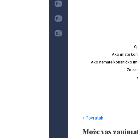
Cj
Ako imate kori
Ako nemate korisničko ime i 
Za zas
« Povratak
Može vas zanimat