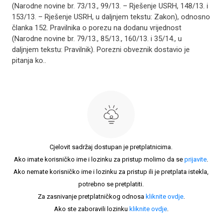
(Narodne novine br. 73/13., 99/13. – Rješenje USRH, 148/13. i
153/13. – Rješenje USRH, u daljnjem tekstu: Zakon), odnosno
članka 152. Pravilnika o porezu na dodanu vrijednost
(Narodne novine br. 79/13., 85/13., 160/13. i 35/14., u
daljnjem tekstu: Pravilnik). Porezni obveznik dostavio je
pitanja ko..
Cjelovit sadržaj dostupan je pretplatnicima.
Ako imate korisničko ime i lozinku za pristup molimo da se
prijavite
.
Ako nemate korisničko ime i lozinku za pristup ili je pretplata istekla,
potrebno se pretplatiti.
Za zasnivanje pretplatničkog odnosa
kliknite ovdje
.
Ako ste zaboravili lozinku
kliknite ovdje
.