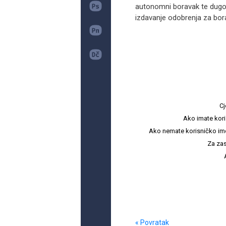
autonomni boravak te dugotr
izdavanje odobrenja za borav
Cj
Ako imate kori
Ako nemate korisničko ime i 
Za zas
« Povratak