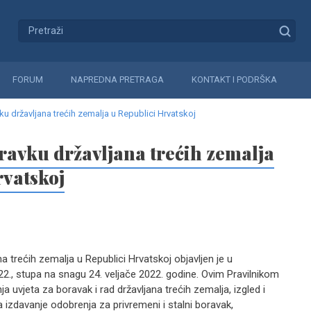
FORUM
NAPREDNA PRETRAGA
KONTAKT I PODRŠKA
vku državljana trećih zemalja u Republici Hrvatskoj
ravku državljana trećih zemalja
rvatskoj
na trećih zemalja u Republici Hrvatskoj objavljen je u
2., stupa na snagu 24. veljače 2022. godine. Ovim Pravilnikom
ja uvjeta za boravak i rad državljana trećih zemalja, izgled i
 izdavanje odobrenja za privremeni i stalni boravak,