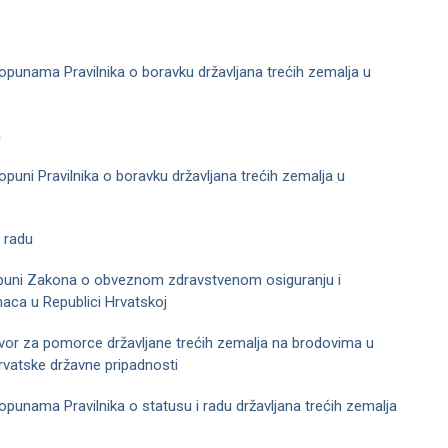
dopunama Pravilnika o boravku državljana trećih zemalja u
a
opuni Pravilnika o boravku državljana trećih zemalja u
a radu
puni Zakona o obveznom zdravstvenom osiguranju i
naca u Republici Hrvatskoj
ovor za pomorce državljane trećih zemalja na brodovima u
rvatske državne pripadnosti
opunama Pravilnika o statusu i radu državljana trećih zemalja