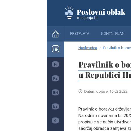
PRETPLATA
KONTNI PLAN
Naslovnica
Pravilnik o bora
Pravilnik o bo
u Republici H
Datum objave: 16.02.2022.
Pravilnik o boravku državlja
Narodnim novinama br. 20/2
propisuje se način utvrđivan
sadržaj obrasca zahtjeva za