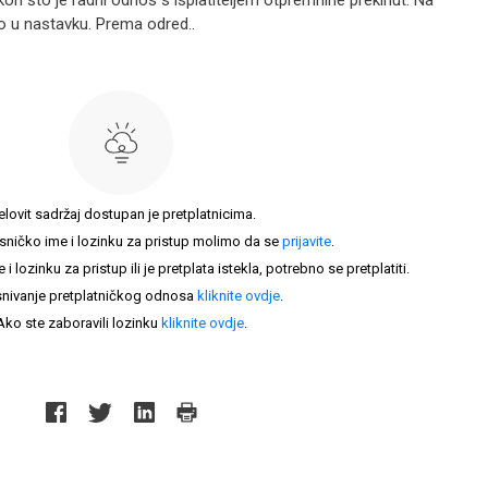
nakon što je radni odnos s isplatiteljem otpremnine prekinut. Na
o u nastavku. Prema odred..
elovit sadržaj dostupan je pretplatnicima.
sničko ime i lozinku za pristup molimo da se
prijavite
.
lozinku za pristup ili je pretplata istekla, potrebno se pretplatiti.
nivanje pretplatničkog odnosa
kliknite ovdje
.
Ako ste zaboravili lozinku
kliknite ovdje
.