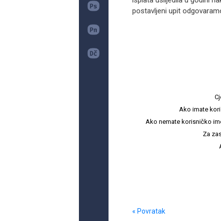
isplata uslijedila u godini 
postavljeni upit odgovaram
Cj
Ako imate kori
Ako nemate korisničko ime i 
Za zas
« Povratak