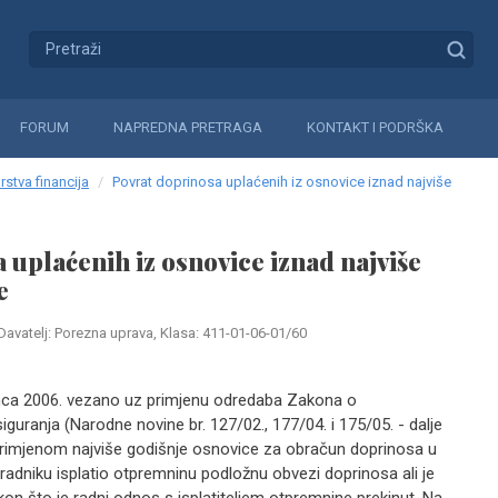
FORUM
NAPREDNA PRETRAGA
KONTAKT I PODRŠKA
rstva financija
Povrat doprinosa uplaćenih iz osnovice iznad najviše
 uplaćenih iz osnovice iznad najviše
e
Davatelj: Porezna uprava, Klasa: 411-01-06-01/60
nca 2006. vezano uz primjenu odredaba Zakona o
uranja (Narodne novine br. 127/02., 177/04. i 175/05. - dalje
rimjenom najviše godišnje osnovice za obračun doprinosa u
radniku isplatio otpremninu podložnu obvezi doprinosa ali je