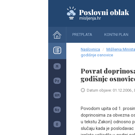
PRETPLATA
KONTNI PLAN
Naslovnica
Mišljenja Minista
godišnje osnovice
Povrat doprinosa
godišnje osnovic
Datum objave: 01.12.2006., 
Povodom upita od 1. prosi
doprinosima za obvezna osig
u tekstu Zakon) odnosno p
slučaju kada je poslodavac 