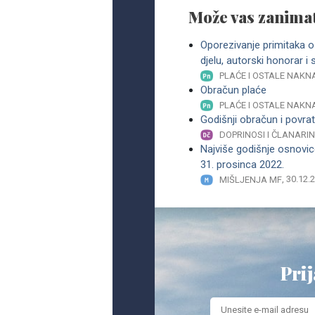
Može vas zanimat
Oporezivanje primitaka 
djelu, autorski honorar i s
PLAĆE I OSTALE NAKN
Obračun plaće
PLAĆE I OSTALE NAKN
Godišnji obračun i povra
DOPRINOSI I ČLANARI
Najviše godišnje osnovi
31. prosinca 2022.
, 30.12.
MIŠLJENJA MF
Prij