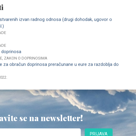
i
ostvarenih izvan radnog odnosa (drugi dohodak, ugovor o
l.)
ADE
ADE
t doprinosa
NE, ZAKON O DOPRINOSIMA
ce za obračun doprinosa preračunane u eure za razdoblja do
2022.
avite se na newsletter!
PRIJAVA