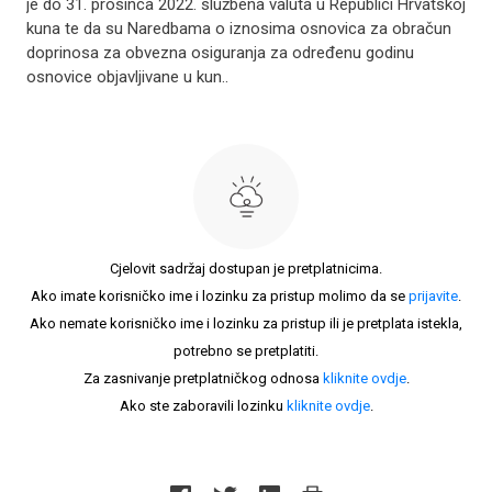
je do 31. prosinca 2022. službena valuta u Republici Hrvatskoj
kuna te da su Naredbama o iznosima osnovica za obračun
doprinosa za obvezna osiguranja za određenu godinu
osnovice objavljivane u kun..
Cjelovit sadržaj dostupan je pretplatnicima.
Ako imate korisničko ime i lozinku za pristup molimo da se
prijavite
.
Ako nemate korisničko ime i lozinku za pristup ili je pretplata istekla,
potrebno se pretplatiti.
Za zasnivanje pretplatničkog odnosa
kliknite ovdje
.
Ako ste zaboravili lozinku
kliknite ovdje
.