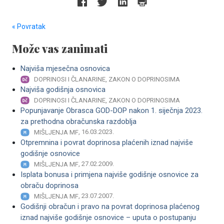
« Povratak
Može vas zanimati
Najviša mjesečna osnovica
DOPRINOSI I ČLANARINE, ZAKON O DOPRINOSIMA
Najviša godišnja osnovica
DOPRINOSI I ČLANARINE, ZAKON O DOPRINOSIMA
Popunjavanje Obrasca GOD-DOP nakon 1. siječnja 2023.
za prethodna obračunska razdoblja
, 16.03.2023.
MIŠLJENJA MF
Otpremnina i povrat doprinosa plaćenih iznad najviše
godišnje osnovice
, 27.02.2009.
MIŠLJENJA MF
Isplata bonusa i primjena najviše godišnje osnovice za
obraču doprinosa
, 23.07.2007.
MIŠLJENJA MF
Godišnji obračun i pravo na povrat doprinosa plaćenog
iznad najviše godišnje osnovice – uputa o postupanju