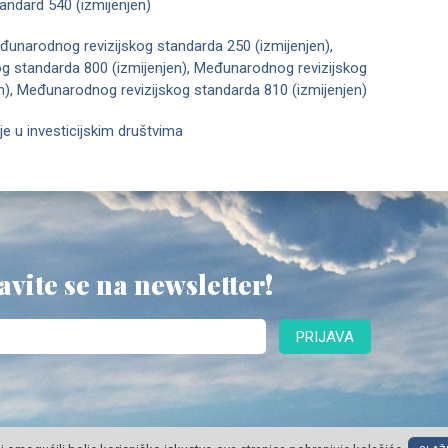
tandard 540 (izmijenjen)
eđunarodnog revizijskog standarda 250 (izmijenjen),
g standarda 800 (izmijenjen), Međunarodnog revizijskog
n), Međunarodnog revizijskog standarda 810 (izmijenjen)
ije u investicijskim društvima
avite se na newsletter!
PRIJAVA