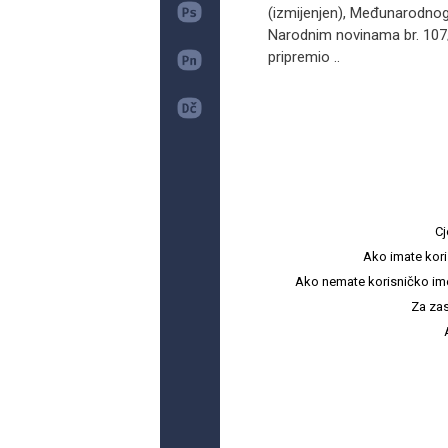
(izmijenjen), Međunarodnog 
Narodnim novinama br. 107/1
pripremio ..
Cj
Ako imate kori
Ako nemate korisničko ime i 
Za zas