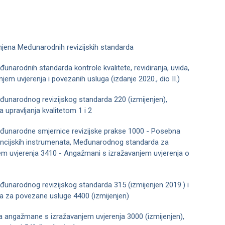
zmjena Međunarodnih revizijskih standarda
đunarodnih standarda kontrole kvalitete, revidiranja, uvida,
njem uvjerenja i povezanih usluga (izdanje 2020., dio II.)
eđunarodnog revizijskog standarda 220 (izmijenjen),
pravljanja kvalitetom 1 i 2
eđunarodne smjernice revizijske prakse 1000 - Posebna
inancijskih instrumenata, Međunarodnog standarda za
m uvjerenja 3410 - Angažmani s izražavanjem uvjerenja o
eđunarodnog revizijskog standarda 315 (izmijenjen 2019.) i
 za povezane usluge 4400 (izmijenjen)
 angažmane s izražavanjem uvjerenja 3000 (izmijenjen),