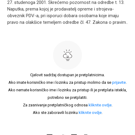
27. studenoga 2001. Skrećemo pozornost na odredbe t. 13.
Naputka, prema ko­joj je prodavatelj opreme i strojeva-
obveznik PDV-a, pri ispo­ruci dobara osobama koje imaju
pravo na olakšice temeljem odredbe čl. 47. Zakona o pravim..
Cjelovit sadržaj dostupan je pretplatnicima.
Ako imate korisničko ime i lozinku za pristup molimo da se
prijavite
.
Ako nemate korisničko ime i lozinku za pristup ili je pretplata istekla,
potrebno se pretplatiti.
Za zasnivanje pretplatničkog odnosa
kliknite ovdje
.
Ako ste zaboravili lozinku
kliknite ovdje
.