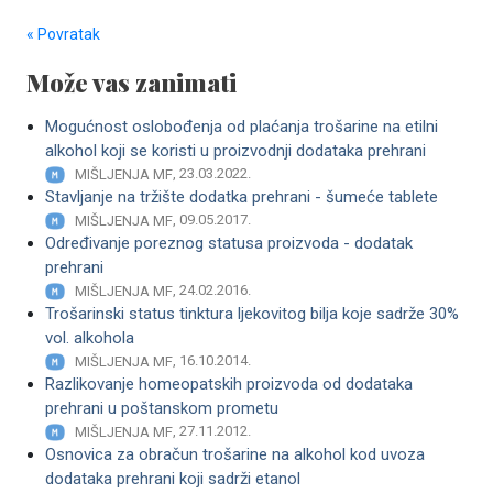
« Povratak
Može vas zanimati
Mogućnost oslobođenja od plaćanja trošarine na etilni
alkohol koji se koristi u proizvodnji dodataka prehrani
, 23.03.2022.
MIŠLJENJA MF
Stavljanje na tržište dodatka prehrani - šumeće tablete
, 09.05.2017.
MIŠLJENJA MF
Određivanje poreznog statusa proizvoda - dodatak
prehrani
, 24.02.2016.
MIŠLJENJA MF
Trošarinski status tinktura ljekovitog bilja koje sadrže 30%
vol. alkohola
, 16.10.2014.
MIŠLJENJA MF
Razlikovanje homeopatskih proizvoda od dodataka
prehrani u poštanskom prometu
, 27.11.2012.
MIŠLJENJA MF
Osnovica za obračun trošarine na alkohol kod uvoza
dodataka prehrani koji sadrži etanol