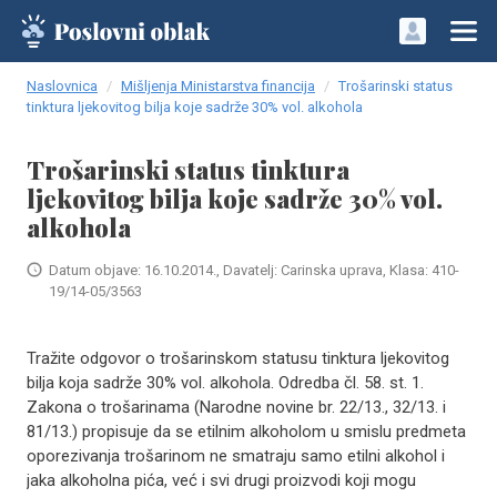
Naslovnica
Mišljenja Ministarstva financija
Trošarinski status
tinktura ljekovitog bilja koje sadrže 30% vol. alkohola
Trošarinski status tinktura
ljekovitog bilja koje sadrže 30% vol.
alkohola
Datum objave: 16.10.2014., Davatelj: Carinska uprava, Klasa: 410-
19/14-05/3563
Tražite odgovor o trošarinskom statusu tinktura ljekovitog
bilja koja sadrže 30% vol. alkohola. Odredba čl. 58. st. 1.
Zakona o trošarinama (Narodne novine br. 22/13., 32/13. i
81/13.) propisuje da se etilnim alkoholom u smislu predmeta
oporezivanja trošarinom ne smatraju samo etilni alkohol i
jaka alkoholna pića, već i svi drugi proizvodi koji mogu