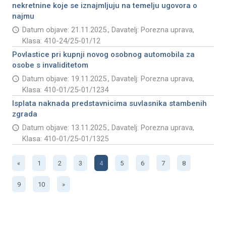
nekretnine koje se iznajmljuju na temelju ugovora o
najmu
Datum objave: 21.11.2025., Davatelj: Porezna uprava,
Klasa: 410-24/25-01/12
Povlastice pri kupnji novog osobnog automobila za
osobe s invaliditetom
Datum objave: 19.11.2025., Davatelj: Porezna uprava,
Klasa: 410-01/25-01/1234
Isplata naknada predstavnicima suvlasnika stambenih
zgrada
Datum objave: 13.11.2025., Davatelj: Porezna uprava,
Klasa: 410-01/25-01/1325
«
1
2
3
4
5
6
7
8
9
10
»