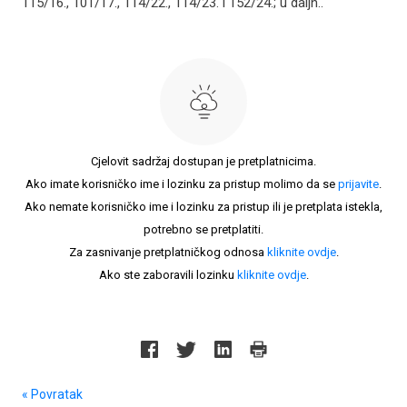
115/16., 101/17., 114/22., 114/23. i 152/24.; u daljn..
Cjelovit sadržaj dostupan je pretplatnicima.
Ako imate korisničko ime i lozinku za pristup molimo da se
prijavite
.
Ako nemate korisničko ime i lozinku za pristup ili je pretplata istekla,
potrebno se pretplatiti.
Za zasnivanje pretplatničkog odnosa
kliknite ovdje
.
Ako ste zaboravili lozinku
kliknite ovdje
.
« Povratak