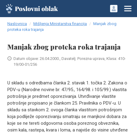
Naslovnica
Mišljenja Ministarstva financija
Manjak zbog
proteka roka trajanja
Manjak zbog proteka roka trajanja
Datum objave: 26.04.2000., Davatelj: Porezna uprava, Klasa: 410-
19/00-01/256
U skladu s odredbama članka 2. stavak 1. točka 2. Zakona o
PDV-u (Narodne novine br. 47/95., 164/98. i 105/99.) vlastita
potrošnja je predmet oporezivanja. Utvrđivanje vlastite
potrošnje propisano je člankom 25. Pravilnika o PDV-u. U
skladu sa stavkom 2. ovoga članka vlastitom potrošnjom
koja podliježe oporezivanju smatraju se manjkovi dobara za
koje se ne tereti odgovorna osoba poreznog obveznika,
osim kala, rastepa, kvara i loma, a najviše do visine utvrđene
..