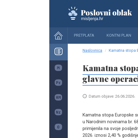
PRETPLATA
KONTNI PLAN
Naslovnica
Kamatna stopa E
Kamatna stopa
glavne operaci
Datum objave: 26.06.2026.
Kamatna stopa Europske sred
u Narodnim novinama br. 68
primijenila na svoje posljedn
2026. iznosi 2,40 % godišnj