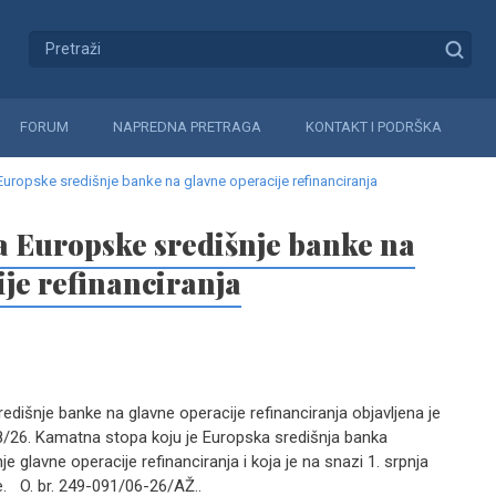
FORUM
NAPREDNA PRETRAGA
KONTAKT I PODRŠKA
uropske središnje banke na glavne operacije refinanciranja
 Europske središnje banke na
je refinanciranja
išnje banke na glavne operacije refinanciranja objavljena je
/26. Kamatna stopa koju je Europska središnja banka
je glavne operacije refinanciranja i koja je na snazi 1. srpnja
e. O. br. 249-091/06-26/AŽ..