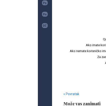
Cj
Ako imate kori
Ako nemate korisničko ime i 
Za zas
« Povratak
Može vas zanimati