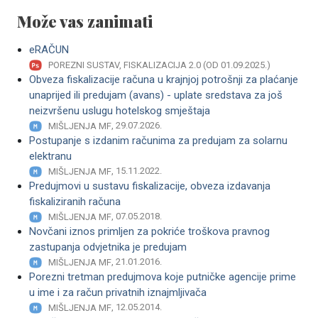
Može vas zanimati
eRAČUN
POREZNI SUSTAV, FISKALIZACIJA 2.0 (OD 01.09.2025.)
Obveza fiskalizacije računa u krajnjoj potrošnji za plaćanje
unaprijed ili predujam (avans) - uplate sredstava za još
neizvršenu uslugu hotelskog smještaja
, 29.07.2026.
MIŠLJENJA MF
Postupanje s izdanim računima za predujam za solarnu
elektranu
, 15.11.2022.
MIŠLJENJA MF
Predujmovi u sustavu fiskalizacije, obveza izdavanja
fiskaliziranih računa
, 07.05.2018.
MIŠLJENJA MF
Novčani iznos primljen za pokriće troškova pravnog
zastupanja odvjetnika je predujam
, 21.01.2016.
MIŠLJENJA MF
Porezni tretman predujmova koje putničke agencije prime
u ime i za račun privatnih iznajmljivača
, 12.05.2014.
MIŠLJENJA MF