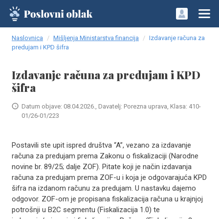
Naslovnica
Mišljenja Ministarstva financija
Izdavanje računa za
predujam i KPD šifra
Izdavanje računa za predujam i KPD
šifra
Datum objave: 08.04.2026., Davatelj: Porezna uprava, Klasa: 410-
01/26-01/223
Postavili ste upit ispred društva “A”, vezano za izdavanje
računa za predujam prema Zakonu o fiskalizaciji (Narodne
novine br. 89/25; dalje ZOF). Pitate koji je način izdavanja
računa za predujam prema ZOF-u i koja je odgovarajuća KPD
šifra na izdanom računu za predujam. U nastavku dajemo
odgovor. ZOF-om je propisana fiskalizacija računa u krajnjoj
potrošnji u B2C segmentu (Fiskalizacija 1.0) te