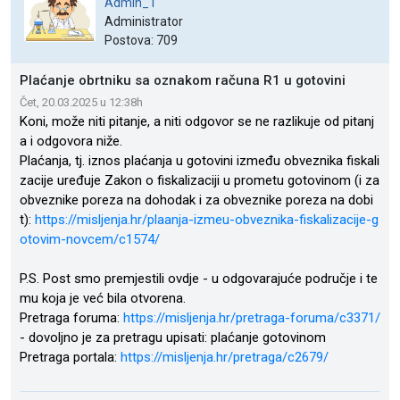
Admin_1
Administrator
Postova: 709
Plaćanje obrtniku sa oznakom računa R1 u gotovini
Čet, 20.03.2025 u 12:38h
Koni, može niti pitanje, a niti odgovor se ne razlikuje od pitanj
a i odgovora niže.
Plaćanja, tj. iznos plaćanja u gotovini između obveznika fiskali
zacije uređuje Zakon o fiskalizaciji u prometu gotovinom (i za
obveznike poreza na dohodak i za obveznike poreza na dobi
t):
https://misljenja.hr/plaanja-izmeu-obveznika-fiskalizacije-g
otovim-novcem/c1574/
P.S. Post smo premjestili ovdje - u odgovarajuće područje i te
mu koja je već bila otvorena.
Pretraga foruma:
https://misljenja.hr/pretraga-foruma/c3371/
- dovoljno je za pretragu upisati: plaćanje gotovinom
Pretraga portala:
https://misljenja.hr/pretraga/c2679/