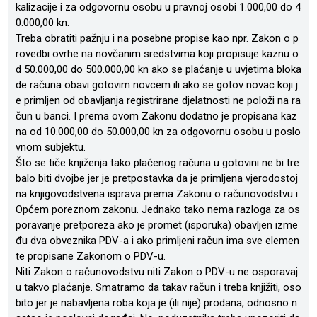
kalizacije i za odgovornu osobu u pravnoj osobi 1.000,00 do 4
0.000,00 kn.
Treba obratiti pažnju i na posebne propise kao npr. Zakon o p
rovedbi ovrhe na novčanim sredstvima koji propisuje kaznu o
d 50.000,00 do 500.000,00 kn ako se plaćanje u uvjetima bloka
de računa obavi gotovim novcem ili ako se gotov novac koji j
e primljen od obavljanja registrirane djelatnosti ne položi na ra
čun u banci. I prema ovom Zakonu dodatno je propisana kaz
na od 10.000,00 do 50.000,00 kn za odgovornu osobu u poslo
vnom subjektu.
Što se tiče knjiženja tako plaćenog računa u gotovini ne bi tre
balo biti dvojbe jer je pretpostavka da je primljena vjerodostoj
na knjigovodstvena isprava prema Zakonu o računovodstvu i
Općem poreznom zakonu. Jednako tako nema razloga za os
poravanje pretporeza ako je promet (isporuka) obavljen izme
đu dva obveznika PDV-a i ako primljeni račun ima sve elemen
te propisane Zakonom o PDV-u.
Niti Zakon o računovodstvu niti Zakon o PDV-u ne osporavaj
u takvo plaćanje. Smatramo da takav račun i treba knjižiti, oso
bito jer je nabavljena roba koja je (ili nije) prodana, odnosno n