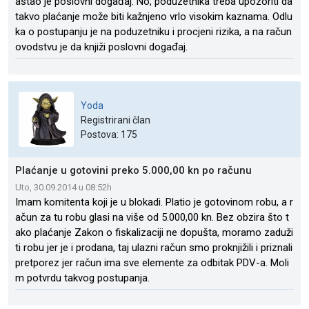
astao je poslovni događaj. No, poduzetnika treba upozoriti da
takvo plaćanje može biti kažnjeno vrlo visokim kaznama. Odlu
ka o postupanju je na poduzetniku i procjeni rizika, a na račun
ovodstvu je da knjiži poslovni događaj.
Yoda
Registrirani član
Postova: 175
Plaćanje u gotovini preko 5.000,00 kn po računu
Uto, 30.09.2014 u 08:52h
Imam komitenta koji je u blokadi. Platio je gotovinom robu, a r
ačun za tu robu glasi na više od 5.000,00 kn. Bez obzira što t
ako plaćanje Zakon o fiskalizaciji ne dopušta, moramo zaduži
ti robu jer je i prodana, taj ulazni račun smo proknjižili i priznali
pretporez jer račun ima sve elemente za odbitak PDV-a. Moli
m potvrdu takvog postupanja.