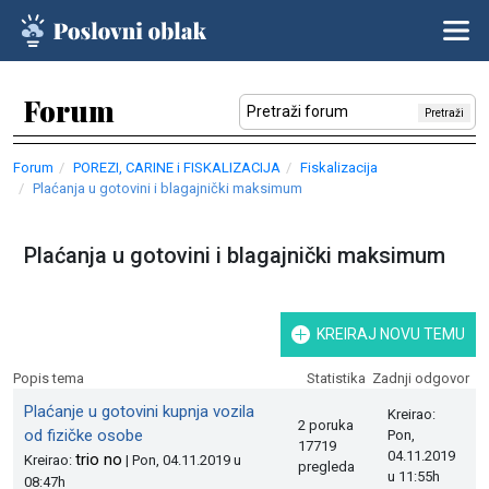
Forum
Pretraži
Forum
POREZI, CARINE i FISKALIZACIJA
Fiskalizacija
Plaćanja u gotovini i blagajnički maksimum
Plaćanja u gotovini i blagajnički maksimum
KREIRAJ NOVU TEMU
Popis tema
Statistika
Zadnji odgovor
Plaćanje u gotovini kupnja vozila
Kreirao:
2 poruka
od fizičke osobe
Pon,
17719
04.11.2019
trio no
Kreirao:
| Pon, 04.11.2019 u
pregleda
u 11:55h
08:47h