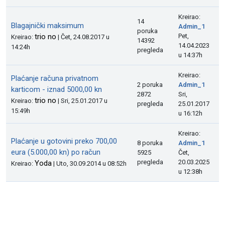
Kreirao:
14
Blagajnički maksimum
Admin_1
poruka
trio no
Pet,
Kreirao:
| Čet, 24.08.2017 u
14392
14.04.2023
14:24h
pregleda
u 14:37h
Kreirao:
Plaćanje računa privatnom
2 poruka
Admin_1
karticom - iznad 5000,00 kn
2872
Sri,
trio no
Kreirao:
| Sri, 25.01.2017 u
pregleda
25.01.2017
15:49h
u 16:12h
Kreirao:
Plaćanje u gotovini preko 700,00
8 poruka
Admin_1
eura (5.000,00 kn) po račun
5925
Čet,
pregleda
20.03.2025
Yoda
Kreirao:
| Uto, 30.09.2014 u 08:52h
u 12:38h