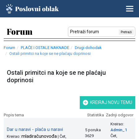
Forum
Pretraži
Forum
PLAĆE I OSTALE NAKNADE
Drugi dohodak
Ostali primitci na koje se ne plaćaju doprinosi
Ostali primitci na koje se ne plaćaju
doprinosi
KREIRAJ NOVU TEMU
Popis tema
Statistika
Zadnji odgovor
Kreirao:
Dar u naravi - plaća u naravi
5 poruka
Admin_1
mladiračunovođa
3629
Čet,
Kreirao:
| Čet,