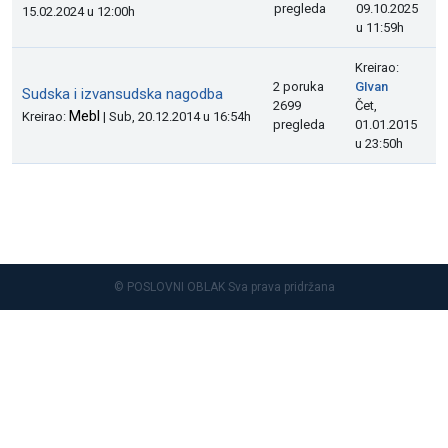
pregleda
09.10.2025
15.02.2024 u 12:00h
u 11:59h
Kreirao:
2 poruka
GIvan
Sudska i izvansudska nagodba
2699
Čet,
Mebl
Kreirao:
| Sub, 20.12.2014 u 16:54h
pregleda
01.01.2015
u 23:50h
© POSLOVNI OBLAK Sva prava pridržana