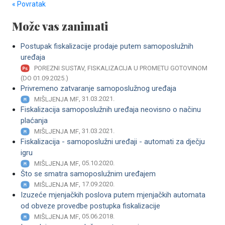
« Povratak
Može vas zanimati
Postupak fiskalizacije prodaje putem samoposlužnih
uređaja
POREZNI SUSTAV, FISKALIZACIJA U PROMETU GOTOVINOM
(DO 01.09.2025.)
Privremeno zatvaranje samoposlužnog uređaja
, 31.03.2021.
MIŠLJENJA MF
Fiskalizacija samoposlužnih uređaja neovisno o načinu
plaćanja
, 31.03.2021.
MIŠLJENJA MF
Fiskalizacija - samoposlužni uređaji - automati za dječju
igru
, 05.10.2020.
MIŠLJENJA MF
Što se smatra samoposlužnim uređajem
, 17.09.2020.
MIŠLJENJA MF
Izuzeće mjenjačkih poslova putem mjenjačkih automata
od obveze provedbe postupka fiskalizacije
, 05.06.2018.
MIŠLJENJA MF