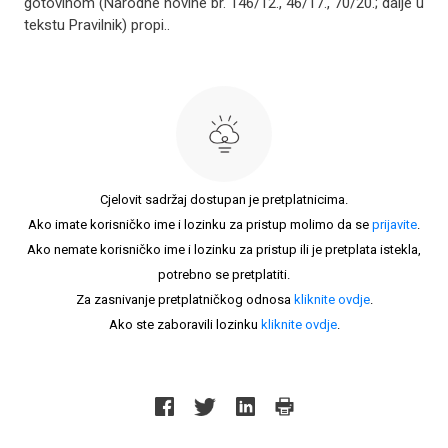
gotovinom (Narodne novine br. 146/12., 46/17., 70/20.; dalje u
tekstu Pravilnik) propi..
Cjelovit sadržaj dostupan je pretplatnicima.
Ako imate korisničko ime i lozinku za pristup molimo da se
prijavite
.
Ako nemate korisničko ime i lozinku za pristup ili je pretplata istekla,
potrebno se pretplatiti.
Za zasnivanje pretplatničkog odnosa
kliknite ovdje
.
Ako ste zaboravili lozinku
kliknite ovdje
.