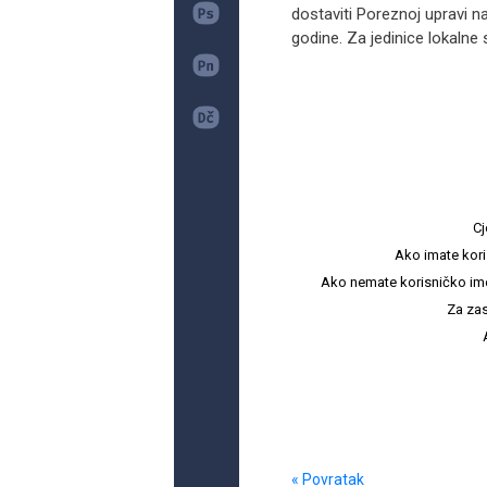
dostaviti Poreznoj upravi na
godine. Za jedinice lokaln
Cj
Ako imate kori
Ako nemate korisničko ime i 
Za zas
« Povratak