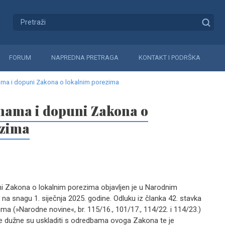
FORUM
NAPREDNA PRETRAGA
KONTAKT I PODRŠKA
ma i dopuni Zakona o lokalnim porezima
nama i dopuni Zakona o
ezima
 Zakona o lokalnim porezima objavljen je u Narodnim
 na snagu 1. siječnja 2025. godine. Odluku iz članka 42. stavka
ma (»Narodne novine«, br. 115/16., 101/17., 114/22. i 114/23.)
e dužne su uskladiti s odredbama ovoga Zakona te je