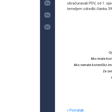
obračunavali PDV, od 1. sij
temeljem odredbi članka 39. st
Cj
Ako imate kori
Ako nemate korisničko ime i 
Za zas
« Povratak