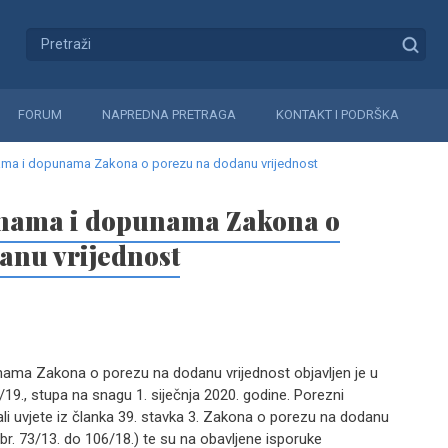
FORUM
NAPREDNA PRETRAGA
KONTAKT I PODRŠKA
ama i dopunama Zakona o porezu na dodanu vrijednost
enama i dopunama Zakona o
anu vrijednost
ama Zakona o porezu na dodanu vrijednost objavljen je u
9., stupa na snagu 1. siječnja 2020. godine. Porezni
vali uvjete iz članka 39. stavka 3. Zakona o porezu na dodanu
br. 73/13. do 106/18.) te su na obavljene isporuke