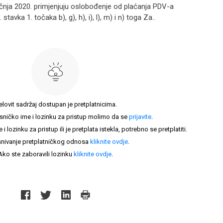
ečnja 2020. primjenjuju oslobođenje od plaćanja PDV-a
avka 1. točaka b), g), h), i), l), m) i n) toga Za..
elovit sadržaj dostupan je pretplatnicima.
sničko ime i lozinku za pristup molimo da se
prijavite
.
lozinku za pristup ili je pretplata istekla, potrebno se pretplatiti.
nivanje pretplatničkog odnosa
kliknite ovdje
.
Ako ste zaboravili lozinku
kliknite ovdje
.