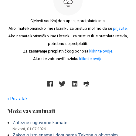
Cjelovit sadržaj dostupan je pretplatnicima.
Ako imate korisničko ime i lozinku za pristup molimo da se
prijavite
.
Ako nemate korisničko ime i lozinku za pristup ili je pretplata istekla,
potrebno se pretplatiti.
Za zasnivanje pretplatničkog odnosa
kliknite ovdje
.
Ako ste zaboravili lozinku
kliknite ovdje
.
« Povratak
Može vas zanimati
Zatezne i ugovorne kamate
Novost, 01.07.2026.
Zakon o izmjenama i dopunama Zakona o obveznim