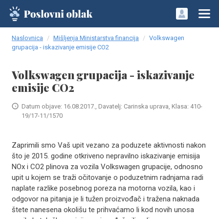
Naslovnica
Mišljenja Ministarstva financija
Volkswagen
grupacija - iskazivanje emisije CO2
Volkswagen grupacija - iskazivanje
emisije CO2
Datum objave: 16.08.2017., Davatelj: Carinska uprava, Klasa: 410-
19/17-11/1570
Zaprimili smo Vaš upit vezano za poduzete aktivnosti nakon
što je 2015. godine otkriveno nepravilno iskazivanje emisija
NOx i CO2 plinova za vozila Volkswagen grupacije, odnosno
upit u kojem se traži očitovanje o poduzetnim radnjama radi
naplate razlike posebnog poreza na motorna vozila, kao i
odgovor na pitanja je li tužen proizvođač i tražena naknada
štete nanesena okolišu te prihvaćamo li kod novih unosa