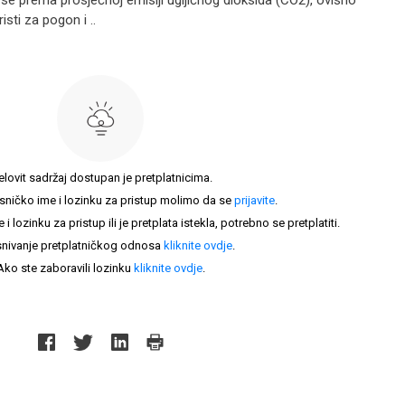
se prema prosječnoj emisiji ugljičnog dioksida (CO2), ovisno
isti za pogon i ..
elovit sadržaj dostupan je pretplatnicima.
sničko ime i lozinku za pristup molimo da se
prijavite
.
lozinku za pristup ili je pretplata istekla, potrebno se pretplatiti.
nivanje pretplatničkog odnosa
kliknite ovdje
.
Ako ste zaboravili lozinku
kliknite ovdje
.