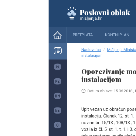
PRETPLATA
KONTNI PLAN
Naslovnica
Mišljenja Minista
instalacijom
Oporezivanje mo
instalacijom
Datum objave: 15.06.2018., 
Upit vezan uz obračun pose
instalaciju. Članak 12. st
novine br. 15/13., 108/13.,
vozila iz čl. 5. st. 1. t. 1.