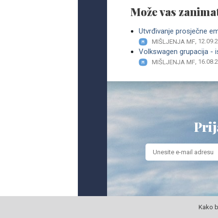
Može vas zanimat
Utvrđivanje prosječne emi
, 12.09.
MIŠLJENJA MF
Volkswagen grupacija - i
, 16.08.
MIŠLJENJA MF
Prij
Kako b