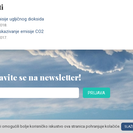
i
sije ugljičnog dioksida
2018.
skazivanje emisije CO2
2017.
avite se na newsletter!
PRIJAVA
i omogućili bolje korisničko iskustvo ova stranica pohranjuje kolačiće.
SLAŽ
© POSLOVNI OBLAK Sva prava pridržana