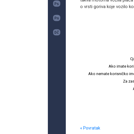
takva motorna vozila plaća 
o vrsti goriva koje vozilo kor
Cj
Ako imate kori
Ako nemate korisničko ime i 
Za zas
« Povratak