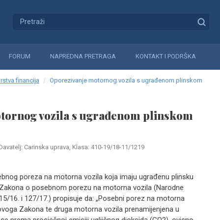
FORUM
NAPREDNA PRETRAGA
KONTAKT I PODRŠKA
rstva financija
Oporezivanje motornog vozila s ugrađenom plin­skom
tornog vozila s ugrađenom plin­skom
Davatelj: Carinska uprava, Klasa: 410-19/18-11/1219
bnog poreza na motorna vo­zila koja imaju ugrađenu plinsku
. 1. Zakona o posebnom porezu na motorna vozila (Narodne
 115/16. i 127/17.) propisuje da: „Posebni porez na motorna
 i 3. ovoga Zakona te druga motorna vozila prenami­jenjena u