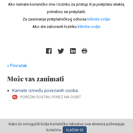
Ako nemate korisničko ime i lozinku za pristup ili je pretplata istekla,
potrebno se pretplatiti.
Za zasnivanje pretplatničkog odnosa
kliknite ovdje
.
Ako ste zaboravili lozinku
kliknite ovdje
.
« Povratak
Može vas zanimati
Kamate između povezanih osoba
POREZNI SUSTAV, POREZ NA DOBIT
Kako bi omogućili bolje korisničko iskustvo ova stranica pohranjuje
kolačiće.
SLAŽEM SE
© POSLOVNI OBLAK Sva prava pridržana