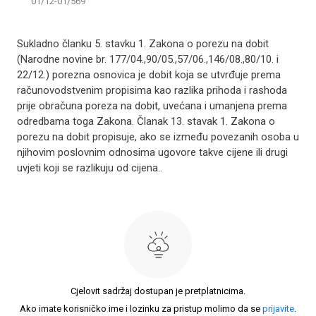
01/12-01/569
​Sukladno članku 5. stavku 1. Zakona o porezu na dobit
(Narodne novine br. 177/04.,90/05.,57/06.,146/08.,80/10. i
22/12.) porezna osnovica je dobit koja se utvrđuje prema
računovodstvenim propisima kao razlika prihoda i rashoda
prije obračuna poreza na dobit, uvećana i umanjena prema
odredbama toga Zakona. Članak 13. stavak 1. Zakona o
porezu na dobit propisuje, ako se između povezanih osoba u
njihovim poslovnim odnosima ugovore takve cijene ili drugi
uvjeti koji se razlikuju od cijena..
Cjelovit sadržaj dostupan je pretplatnicima.
Ako imate korisničko ime i lozinku za pristup molimo da se
prijavite
.