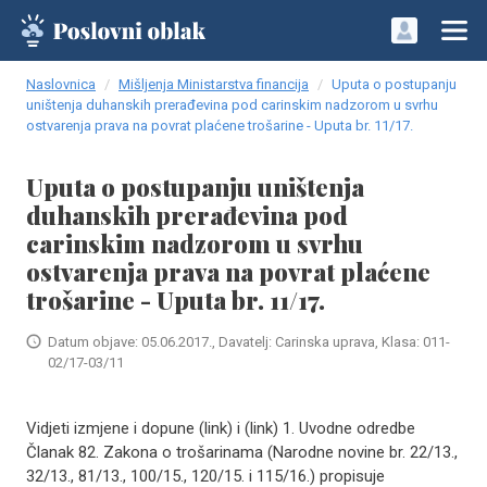
Naslovnica
Mišljenja Ministarstva financija
Uputa o postupanju
uništenja duhanskih prerađevina pod carinskim nadzorom u svrhu
ostvarenja prava na povrat plaćene trošarine - Uputa br. 11/17.
Uputa o postupanju uništenja
duhanskih prerađevina pod
carinskim nadzorom u svrhu
ostvarenja prava na povrat plaćene
trošarine - Uputa br. 11/17.
Datum objave: 05.06.2017., Davatelj: Carinska uprava, Klasa: 011-
02/17-03/11
Vidjeti izmjene i dopune (link) i (link) 1. Uvodne odredbe
Članak 82. Zakona o trošarinama (Narodne novine br. 22/13.,
32/13., 81/13., 100/15., 120/15. i 115/16.) propisuje