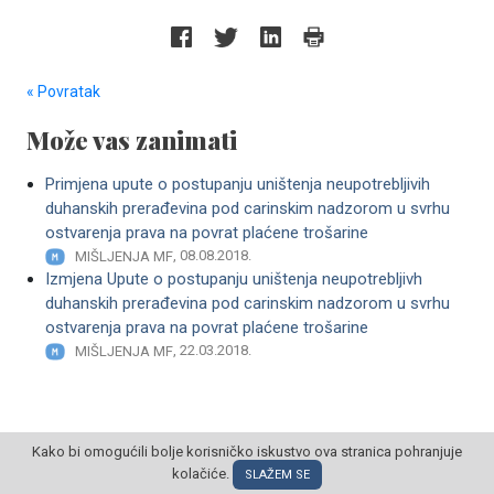
« Povratak
Može vas zanimati
Primjena upute o postupanju uništenja neupotrebljivih
duhanskih prerađevina pod carinskim nadzorom u svrhu
ostvarenja prava na povrat plaćene trošarine
, 08.08.2018.
MIŠLJENJA MF
Izmjena Upute o postupanju uništenja neupotrebljivh
duhanskih prerađevina pod carinskim nadzorom u svrhu
ostvarenja prava na povrat plaćene trošarine
, 22.03.2018.
MIŠLJENJA MF
Kako bi omogućili bolje korisničko iskustvo ova stranica pohranjuje
kolačiće.
SLAŽEM SE
© POSLOVNI OBLAK Sva prava pridržana