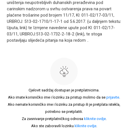
uništenja neupotrebljivih duhanskih prerađevina pod
carinskim nadzorom u svrhu ostvarenja prava na povart
plaćene trošarine pod brojem 11/17, Kl: 011-02/17-03/11,
URBROJ: 513-02-1710/1-17-1 od 5.6.2017. (u daljnjem tekstu:
Uputa, link) te Izmjene navedene upute pod Kl: 011-02/17-
03/11, URBROJ:513-02-1732-2-18-2 (link), te stoga
postavljaju slijedeća pitanja na koja redom ..
Cjelovit sadržaj dostupan je pretplatnicima.
Ako imate korisničko ime i lozinku za pristup molimo da se
prijavite
.
Ako nemate korisničko ime i lozinku za pristup ili je pretplata istekla,
potrebno se pretplatiti.
Za zasnivanje pretplatničkog odnosa
kliknite ovdje
.
Ako ste zaboravili lozinku
kliknite ovdje
.