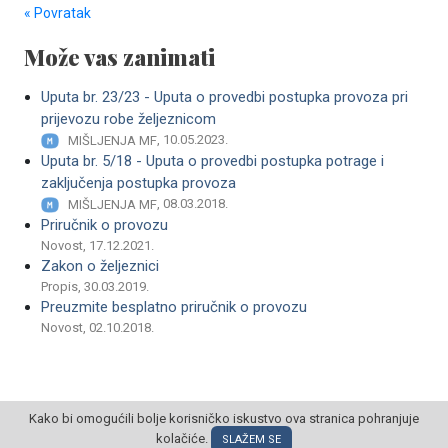
« Povratak
Može vas zanimati
Uputa br. 23/23 - Uputa o provedbi postupka provoza pri
prijevozu robe željeznicom
, 10.05.2023.
MIŠLJENJA MF
Uputa br. 5/18 - Uputa o provedbi postupka potrage i
zaključenja postupka provoza
, 08.03.2018.
MIŠLJENJA MF
Priručnik o provozu
Novost, 17.12.2021.
Zakon o željeznici
Propis, 30.03.2019.
Preuzmite besplatno priručnik o provozu
Novost, 02.10.2018.
Kako bi omogućili bolje korisničko iskustvo ova stranica pohranjuje
kolačiće.
SLAŽEM SE
© POSLOVNI OBLAK Sva prava pridržana