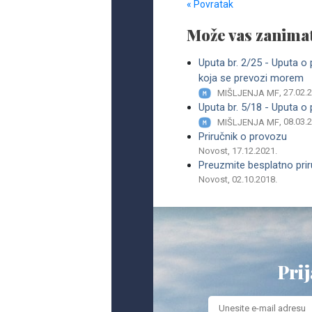
« Povratak
Može vas zanimat
Uputa br. 2/25 - Uputa o
koja se prevozi morem
, 27.02.
MIŠLJENJA MF
Uputa br. 5/18 - Uputa o
, 08.03.
MIŠLJENJA MF
Priručnik o provozu
Novost, 17.12.2021.
Preuzmite besplatno pri
Novost, 02.10.2018.
Prij