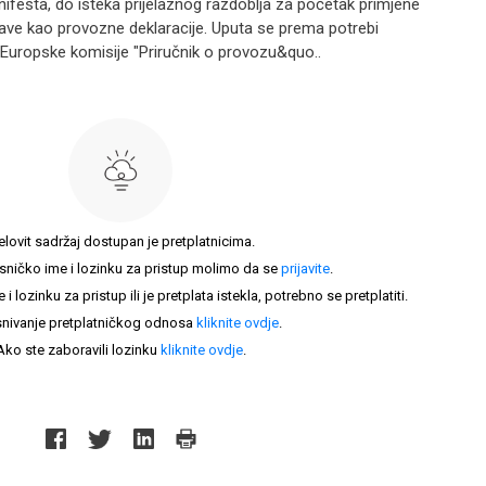
ifesta, do isteka prijelaznog razdoblja za početak primjene
rave kao provozne deklaracije. Uputa se prema potrebi
uropske komisije "Priručnik o provozu&quo..
elovit sadržaj dostupan je pretplatnicima.
sničko ime i lozinku za pristup molimo da se
prijavite
.
lozinku za pristup ili je pretplata istekla, potrebno se pretplatiti.
nivanje pretplatničkog odnosa
kliknite ovdje
.
Ako ste zaboravili lozinku
kliknite ovdje
.