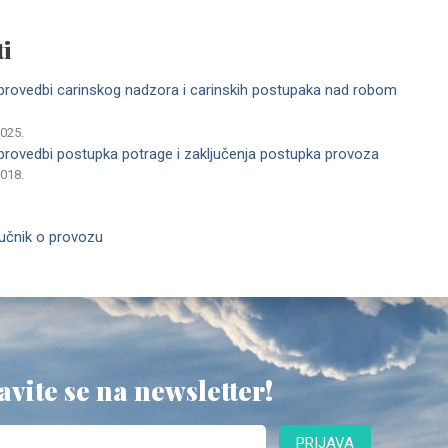
i
 provedbi carinskog nadzora i carinskih postupaka nad robom
2025.
 provedbi postupka potrage i zaključenja postupka provoza
2018.
ručnik o provozu
avite se na newsletter!
PRIJAVA