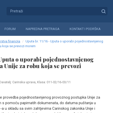
FORUM
NAPREDNA PRETRAGA
KONTAKT I PODRŠKA
rstva financija
Uputa br. 11/16 - Uputa o uporabi pojednostavnjenog
u koja se prevozi morem
- Uputa o uporabi pojednostavnjenog
 Unije za robu koja se prevozi
Davatelj: Carinska uprava, Klasa: 011-02/16-03/11
e provedba pojednostavnjenog provoznog postupka Unije za
m s pomoću papirnatih dokumenata, do datuma puštanja u
 u skladu sa svim zahtjevima Carinskog zakonika Unije i