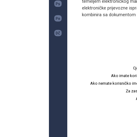
temeljem elektroničkog man
elektroničke prijevozne isp
kombinira sa dokumentom E
Cj
Ako imate kori
Ako nemate korisničko ime i 
Za zas