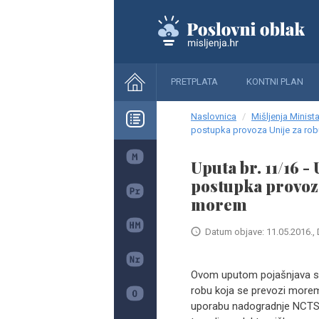
PRETPLATA
KONTNI PLAN
Naslovnica
Mišljenja Minista
postupka provoza Unije za rob
Uputa br. 11/16 
postupka provoza
morem
Datum objave: 11.05.2016., 
Ovom uputom pojašnjava s
robu koja se prevozi more
uporabu nadogradnje NCTS-a