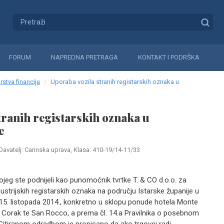
FORUM
NAPREDNA PRETRAGA
KONTAKT I PODRŠKA
rstva financija
Uporaba vozila stranih registarskih oznaka u
tranih registarskih oznaka u
e
Davatelj: Carinska uprava, Klasa: 410-19/14-11/33
jeg ste podnijeli kao punomoćnik tvrtke T. & CO d.o.o. za
strijskih registarskih oznaka na području Istarske županije u
 15. listopada 2014., konkretno u sklopu ponude hotela Monte
l Corak te San Rocco, a prema čl. 14.a Pravilnika o posebnom