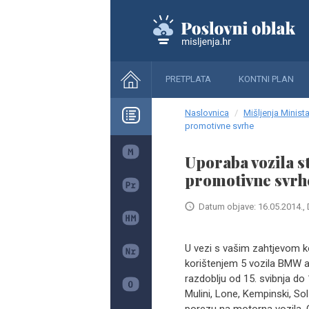
PRETPLATA
KONTNI PLAN
Naslovnica
Mišljenja Minista
promotivne svrhe
Uporaba vozila s
promotivne svrh
Datum objave: 16.05.2014., 
U vezi s vašim zahtjevom ko
korištenjem 5 vozila BMW au
razdoblju od 15. svibnja do
Mulini, Lone, Kempinski, So