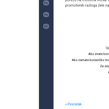
porezu na motorna vozila. 
promotivnih razloga žele na
Cj
Ako imate kori
Ako nemate korisničko ime i 
Za zas
« Povratak