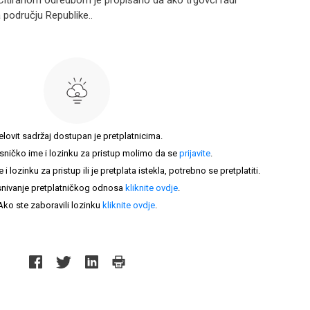
Citiranom odredbom je propisano da ako trgovci radi
 području Republike..
elovit sadržaj dostupan je pretplatnicima.
sničko ime i lozinku za pristup molimo da se
prijavite
.
lozinku za pristup ili je pretplata istekla, potrebno se pretplatiti.
nivanje pretplatničkog odnosa
kliknite ovdje
.
Ako ste zaboravili lozinku
kliknite ovdje
.