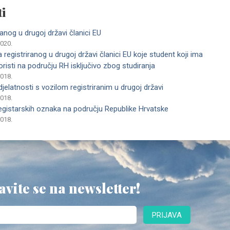
i
ranog u drugoj državi članici EU
2020.
egistriranog u drugoj državi članici EU koje student koji ima
koristi na području RH isključivo zbog studiranja
2018.
elatnosti s vozilom registriranim u drugoj državi
2018.
 registarskih oznaka na području Republike Hrvatske
2018.
avite se na newsletter!
PRIJAVA