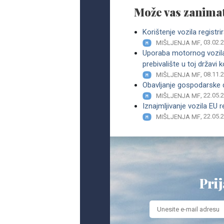
Može vas zanimat
Korištenje vozila registri
, 03.02.
MIŠLJENJA MF
Uporaba motornog vozila r
prebivalište u toj državi 
, 08.11.
MIŠLJENJA MF
Obavljanje gospodarske dj
, 22.05.
MIŠLJENJA MF
Iznajmljivanje vozila EU
, 22.05.
MIŠLJENJA MF
Prij