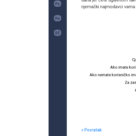
dana jer ćete uglavnom takve
njemački najmodavci vama izd
Cj
Ako imate kori
Ako nemate korisničko ime i 
Za zas
« Povratak