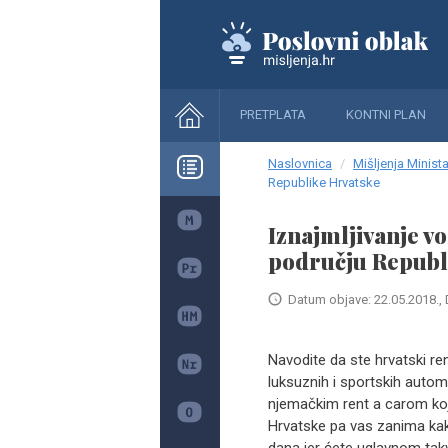
PRETPLATA
KONTNI PLAN
Naslovnica
Mišljenja Minista
Republike Hrvatske
Iznajmljivanje v
području Republ
Datum objave: 22.05.2018., 
Navodite da ste hrvatski rent
luksuznih i sportskih automo
njemačkim rent a carom koji 
Hrvatske pa vas zanima ka