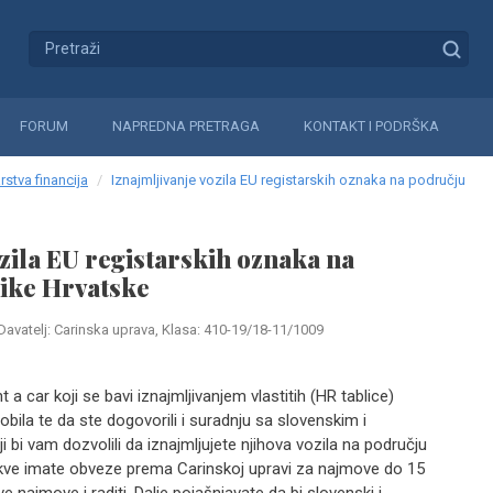
FORUM
NAPREDNA PRETRAGA
KONTAKT I PODRŠKA
rstva financija
Iznajmljivanje vozila EU registarskih oznaka na području
ozila EU registarskih oznaka na
ike Hrvatske
Davatelj: Carinska uprava, Klasa: 410-19/18-11/1009
 a car koji se bavi iznaj­mljivanjem vlastitih (HR tablice)
bila te da ste dogovorili i suradnju sa slovenskim i
bi vam dozvolili da iznajmlju­jete njihova vozila na području
kve imate obveze prema Carinskoj upravi za najmove do 15