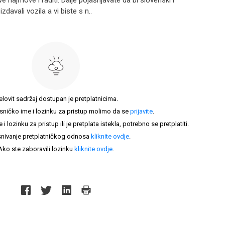
 najmove i raditi. Dalje pojašnjavate da bi slovenski i
avali vozila a vi biste s n..
elovit sadržaj dostupan je pretplatnicima.
sničko ime i lozinku za pristup molimo da se
prijavite
.
lozinku za pristup ili je pretplata istekla, potrebno se pretplatiti.
nivanje pretplatničkog odnosa
kliknite ovdje
.
Ako ste zaboravili lozinku
kliknite ovdje
.