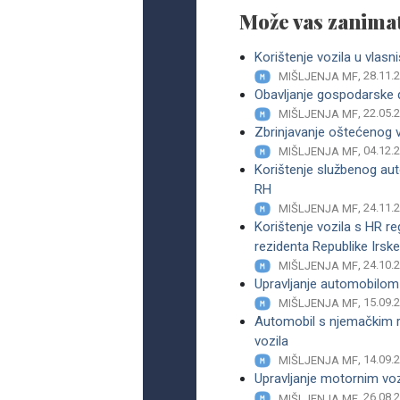
Može vas zanimat
Korištenje vozila u vlas
, 28.11.
MIŠLJENJA MF
Obavljanje gospodarske dj
, 22.05.
MIŠLJENJA MF
Zbrinjavanje oštećenog vo
, 04.12.
MIŠLJENJA MF
Korištenje službenog au
RH
, 24.11.
MIŠLJENJA MF
Korištenje vozila s HR r
rezidenta Republike Irske
, 24.10.
MIŠLJENJA MF
Upravljanje automobilom 
, 15.09.
MIŠLJENJA MF
Automobil s njemačkim re
vozila
, 14.09.
MIŠLJENJA MF
Upravljanje motornim vo
, 26.08.
MIŠLJENJA MF