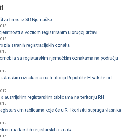
i
ništvu firme iz SR Njemačke
2018.
elatnosti s vozilom registriranim u drugoj državi
2018.
zila stranih registracij­skih oznaka
2017.
tomobila sa regi­starskim njemačkim oznakama na području
2017.
egistarskim oznakama na teritoriju Republike Hrvatske od
2017.
s austrijskim registarskim tablicama na teritoriju RH
2017.
gistarskim tablicama koje će u RH koristiti supruga vlasnika
2017.
zilom mađarskih registarskih oznaka
2016.