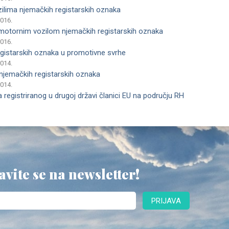
ilima njemačkih registarskih oznaka
2016.
 motornim vozilom njemačkih registarskih oznaka
2016.
egistarskih oznaka u promotivne svrhe
2014.
njemačkih registarskih oznaka
2014.
registriranog u drugoj državi članici EU na području RH
avite se na newsletter!
PRIJAVA