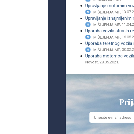
Upravljanje motornim voz
, 13.07.
MIŠLJENJA MF
Upravljanje iznajmljenim
, 11.04.
MIŠLJENJA MF
Uporaba vozila stranih r
, 16.05.
MIŠLJENJA MF
Uporaba teretnog vozila 
, 03.02.
MIŠLJENJA MF
Uporaba motornog vozila 
Novost, 28.05.2021.
Prij