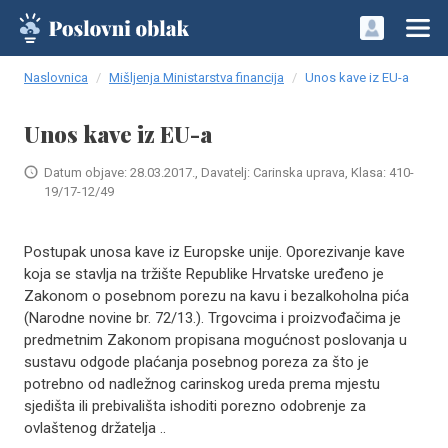
Naslovnica
Mišljenja Ministarstva financija
Unos kave iz EU-a
Unos kave iz EU-a
Datum objave: 28.03.2017., Davatelj: Carinska uprava, Klasa: 410-
19/17-12/49
Postupak unosa kave iz Europske unije. Oporezivanje kave
koja se stavlja na tržište Republike Hrvatske uređeno je
Zakonom o posebnom porezu na kavu i bezalkoholna pića
(Narodne novine br. 72/13.). Trgovcima i proizvođačima je
predmetnim Zakonom propisana mogućnost poslovanja u
sustavu odgode plaćanja posebnog poreza za što je
potrebno od nadležnog carinskog ureda prema mjestu
sjedišta ili prebivališta ishoditi porezno odobrenje za
ovlaštenog držatelja ..