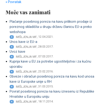
« Povratak
Može vas zanimati
Plaćanje posebnog poreza na kavu prilikom prodaje iz
poreznog skladišta u drugu državu članicu EU-a preko
webshopa
, 12.04.2021.
MIŠLJENJA MF
Unos kave iz EU-a
, 28.03.2017.
MIŠLJENJA MF
Uvoz kave
, 07.03.2017.
MIŠLJENJA MF
Kupnja kave u EU za potrebe ugostiteljstva i za kućnu
uporabu
, 23.02.2016.
MIŠLJENJA MF
Obveze i obračun posebnog poreza na kavu kod unosa
kave iz Europske unije u RH
, 31.03.2015.
MIŠLJENJA MF
Povrat posebnog poreza na kavu iznesenu iz Republike
Hrvatske u Europsku uniju
, 18.11.2014.
MIŠLJENJA MF