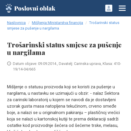
Naslovnica
Mišljenja Ministarstva financija
Trošarinski status
smjese za pušenje u nargilama
Trošarinski status smjese za pušenje
u nargilama
Datum objave: 09.09.2014., Davatelj: Carinska uprava, Klasa: 410-
19/14-04/665
Mišljenje o statusu proizvoda koji se koristi za pušenje u
nargilama, u nastavku se uzimajući u obzir: - nalaz Sektora
za carinski laboratorij u kojem se navodi da je dostavljeni
uzorak gusta masa natopljena tekućinom, crveno smeđe
boje, a nalazi se u originalnom pakiranju – plastičnoj vrećici
koja se nalazi u kartonskoj kutiji te prema deklaraciji sadrži
ostatke kod proizvodnje šećera od šećerne trske, melasu,