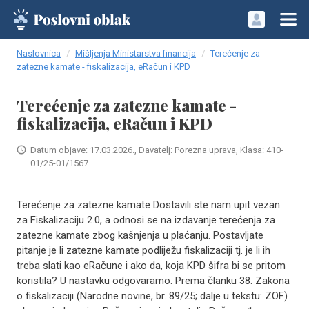
Naslovnica
Mišljenja Ministarstva financija
Terećenje za
zatezne kamate - fiskalizacija, eRačun i KPD
Terećenje za zatezne kamate -
fiskalizacija, eRačun i KPD
Datum objave: 17.03.2026., Davatelj: Porezna uprava, Klasa: 410-
01/25-01/1567
Terećenje za zatezne kamate Dostavili ste nam upit vezan
za Fiskalizaciju 2.0, a odnosi se na izdavanje terećenja za
zatezne kamate zbog kašnjenja u plaćanju. Postavljate
pitanje je li zatezne kamate podliježu fiskalizaciji tj. je li ih
treba slati kao eRačune i ako da, koja KPD šifra bi se pritom
koristila? U nastavku odgovaramo. Prema članku 38. Zakona
o fiskalizaciji (Narodne novine, br. 89/25; dalje u tekstu: ZOF)