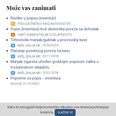
Može vas zanimati
Razlike u popisu (inventuri)
PODUZETNIČKO RAČUNOVODSTVO
Popis (inventura) kod obveznika poreza na dohodak
OBRT (SAMOSTALNE DJELATNOSTI)
Tehnološki manjak/gubitak u proizvodnji kave
, 16.04.2019.
MIŠLJENJA MF
Plaćanje posebnog poreza na kavu
, 29.11.2018.
MIŠLJENJA MF
Manjak cigareta utvrđen godišnjim popisom zaliha u
trošarinskom skladištu
, 10.01.2018.
MIŠLJENJA MF
Pripreme za popis - inventura
Novost, 31.10.2025.
Kako bi omogućili bolje korisničko iskustvo ova stranica pohranjuje
kolačiće.
SLAŽEM SE
© POSLOVNI OBLAK Sva prava pridržana