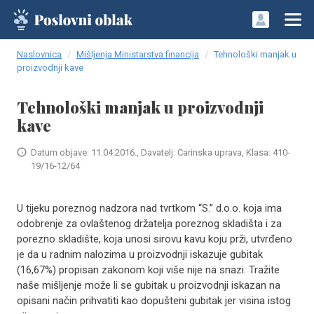
Naslovnica
Mišljenja Ministarstva financija
Tehnološki manjak u
proizvodnji kave
Tehnološki manjak u proizvodnji
kave
Datum objave: 11.04.2016., Davatelj: Carinska uprava, Klasa: 410-
19/16-12/64
U tijeku poreznog nadzora nad tvrtkom “S.” d.o.o. koja ima
odobrenje za ovlaštenog držatelja poreznog skladišta i za
porezno skladište, koja unosi sirovu kavu koju prži, utvrđeno
je da u radnim nalozima u proizvodnji iskazuje gubitak
(16,67%) propisan zakonom koji više nije na snazi. Tražite
naše mišljenje može li se gubitak u proizvodnji iskazan na
opisani način prihvatiti kao dopušteni gubitak jer visina istog